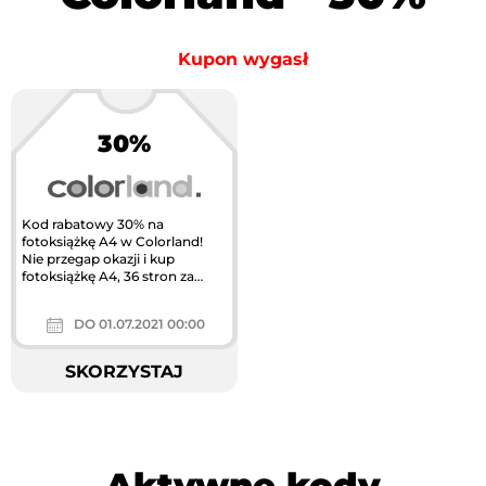
Kupon wygasł
30%
Kod rabatowy 30% na
fotoksiążkę A4 w Colorland!
Nie przegap okazji i kup
fotoksiążkę A4, 36 stron za
jedyne 38 zł. Kod aktywuj w
koszyku...
DO 01.07.2021 00:00
SKORZYSTAJ
Aktywne kody