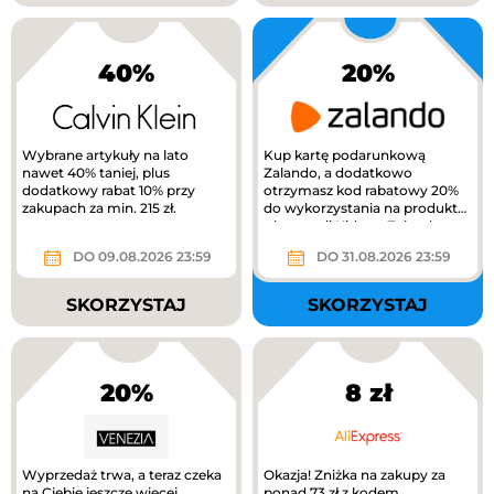
40%
20%
Wybrane artykuły na lato
Kup kartę podarunkową
nawet 40% taniej, plus
Zalando, a dodatkowo
dodatkowy rabat 10% przy
otrzymasz kod rabatowy 20%
zakupach za min. 215 zł.
do wykorzystania na produkty
z kategorii Kids na Zalando.
DO 09.08.2026 23:59
DO 31.08.2026 23:59
SKORZYSTAJ
SKORZYSTAJ
20%
8 zł
Wyprzedaż trwa, a teraz czeka
Okazja! Zniżka na zakupy za
na Ciebie jeszcze więcej
ponad 73 zł z kodem