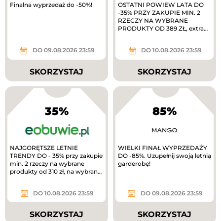
Finalna wyprzedaż do -50%!
OSTATNI POWIEW LATA DO
-35% PRZY ZAKUPIE MIN. 2
RZECZY NA WYBRANE
PRODUKTY OD 389 ZŁ, extra
10% zwrotu w MODIVOclub
gold
DO 09.08.2026 23:59
DO 10.08.2026 23:59
SKORZYSTAJ
SKORZYSTAJ
35%
85%
NAJGORĘTSZE LETNIE
WIELKI FINAŁ WYPRZEDAŻY
TRENDY DO - 35% przy zakupie
DO -85%. Uzupełnij swoją letnią
min. 2 rzeczy na wybrane
garderobę!
produkty od 310 zł, na wybrane
produkty. TYLKO W APLIKACJI
extra 10%...
DO 10.08.2026 23:59
DO 09.08.2026 23:59
SKORZYSTAJ
SKORZYSTAJ