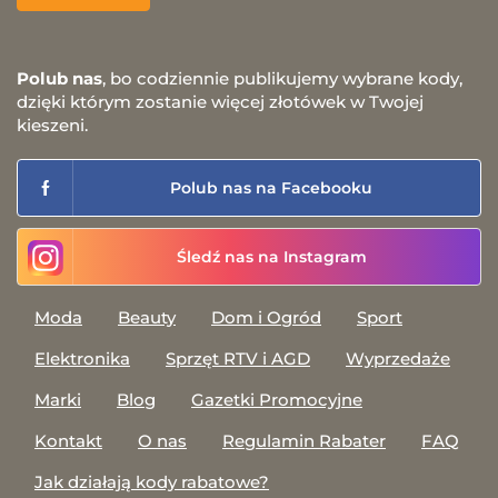
Polub nas
, bo codziennie publikujemy wybrane kody,
dzięki którym zostanie więcej złotówek w Twojej
kieszeni.
Polub nas na Facebooku
Śledź nas na Instagram
Moda
Beauty
Dom i Ogród
Sport
Elektronika
Sprzęt RTV i AGD
Wyprzedaże
Marki
Blog
Gazetki Promocyjne
Kontakt
O nas
Regulamin Rabater
FAQ
Jak działają kody rabatowe?