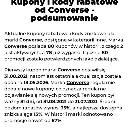
Kupony i kody rabatowe
od Converse -
podsumowanie
Aktualne kupony rabatowe i kody zniżkowe dla
marki
Converse
, dostępne w kategorii
Inne
. Marka
Converse
posiada
80
kuponów w historii, z czego
2
jest aktywnych, a
78
już wygasło. Łącznie
80
promocji zostało potwierdzonych jako działające.
Pierwszy kupon marki
Converse
pojawił się
31.08.2021
, natomiast ostatnia aktualizacja została
dodana
18.05.2026
. Marka
Converse
regularnie
dodaje nowe kupony, co oznacza regularne
pojawianie się nowych promocji. Ten kupon był
ważny
31 dni
, od
31.08.2021
do
31.07.2021
. Średni
poziom rabatów wynosi
35%
, a najlepsza dostępna
zniżka sięga
15%
. W historii marki odnotowano
promocje nawet do
67%
.