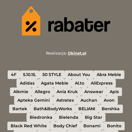
Realizacja:
Okinet.pl
4F
5.10.15.
50 STYLE
About You
Abra Meble
Adidas
Agata Meble
Al.to
AliExpress
Alkmie
Allegro
Ania Kruk
Answear
Apis
Apteka Gemini
Astratex
Auchan
Avon
Bartek
Bath&BodyWorks
BELIANI
Bershka
Biedronka
Bielenda
Big Star
Black Red White
Body Chief
Bonami
Bonito