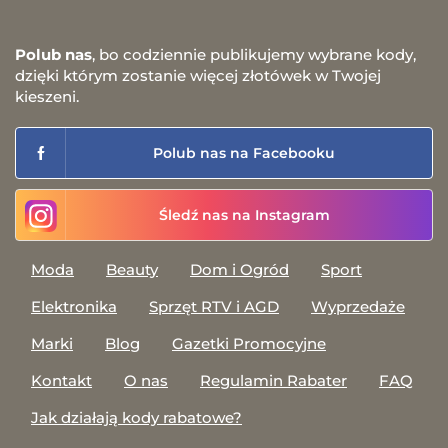
Polub nas
, bo codziennie publikujemy wybrane kody,
dzięki którym zostanie więcej złotówek w Twojej
kieszeni.
Polub nas na Facebooku
Śledź nas na Instagram
Moda
Beauty
Dom i Ogród
Sport
Elektronika
Sprzęt RTV i AGD
Wyprzedaże
Marki
Blog
Gazetki Promocyjne
Kontakt
O nas
Regulamin Rabater
FAQ
Jak działają kody rabatowe?