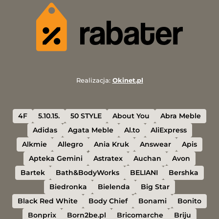
Realizacja:
Okinet.pl
4F
5.10.15.
50 STYLE
About You
Abra Meble
Adidas
Agata Meble
Al.to
AliExpress
Alkmie
Allegro
Ania Kruk
Answear
Apis
Apteka Gemini
Astratex
Auchan
Avon
Bartek
Bath&BodyWorks
BELIANI
Bershka
Biedronka
Bielenda
Big Star
Black Red White
Body Chief
Bonami
Bonito
Bonprix
Born2be.pl
Bricomarche
Briju