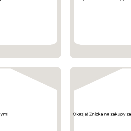
wym!
Okazja! Zniżka na zakupy 