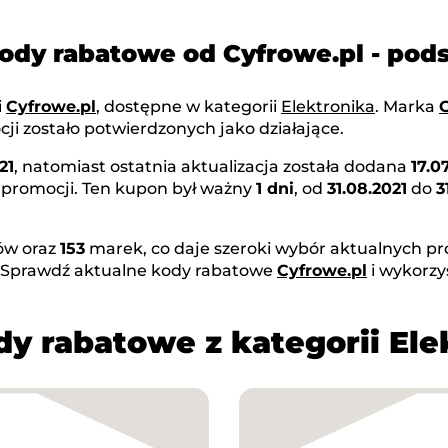
kody rabatowe od Cyfrowe.pl - po
i
Cyfrowe.pl
, dostępne w kategorii
Elektronika
. Marka
C
ji zostało potwierdzonych jako działające.
21
, natomiast ostatnia aktualizacja została dodana
17.0
 promocji. Ten kupon był ważny
1 dni
, od
31.08.2021
do
3
w oraz
153
marek, co daje szeroki wybór aktualnych pr
. Sprawdź aktualne kody rabatowe
Cyfrowe.pl
i wykorzy
dy rabatowe z kategorii Ele