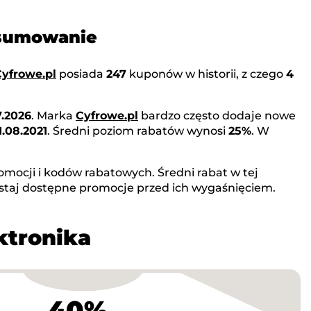
dsumowanie
yfrowe.pl
posiada
247
kuponów w historii, z czego
4
7.2026
. Marka
Cyfrowe.pl
bardzo często dodaje nowe
1.08.2021
. Średni poziom rabatów wynosi
25%
. W
omocji i kodów rabatowych. Średni rabat w tej
staj dostępne promocje przed ich wygaśnięciem.
ktronika
40%