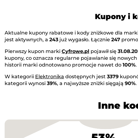
Kupony i 
Aktualne kupony rabatowe i kody zniżkowe dla mark
jest aktywnych, a
243
już wygasło. Łącznie
247
promoc
Pierwszy kupon marki
Cyfrowe.pl
pojawił się
31.08.20
kupony, co oznacza regularne pojawianie się nowych
historii marki odnotowano promocje nawet do
100%
.
W kategorii
Elektronika
dostępnych jest
3379
kuponó
kategorii wynosi
39%
, a najwyższe zniżki sięgają
90%
Inne ko
53%