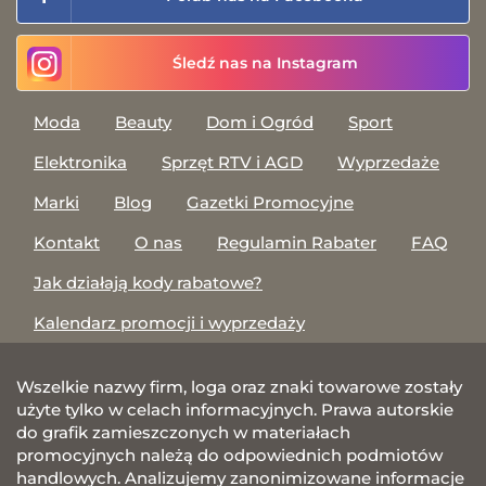
Śledź nas na Instagram
Moda
Beauty
Dom i Ogród
Sport
Elektronika
Sprzęt RTV i AGD
Wyprzedaże
Marki
Blog
Gazetki Promocyjne
Kontakt
O nas
Regulamin Rabater
FAQ
Jak działają kody rabatowe?
Kalendarz promocji i wyprzedaży
Wszelkie nazwy firm, loga oraz znaki towarowe zostały
użyte tylko w celach informacyjnych. Prawa autorskie
do grafik zamieszczonych w materiałach
promocyjnych należą do odpowiednich podmiotów
handlowych. Analizujemy zanonimizowane informacje