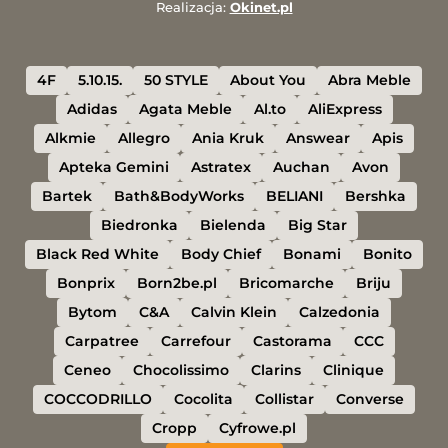
Realizacja:
Okinet.pl
4F
5.10.15.
50 STYLE
About You
Abra Meble
Adidas
Agata Meble
Al.to
AliExpress
Alkmie
Allegro
Ania Kruk
Answear
Apis
Apteka Gemini
Astratex
Auchan
Avon
Bartek
Bath&BodyWorks
BELIANI
Bershka
Biedronka
Bielenda
Big Star
Black Red White
Body Chief
Bonami
Bonito
Bonprix
Born2be.pl
Bricomarche
Briju
Bytom
C&A
Calvin Klein
Calzedonia
Carpatree
Carrefour
Castorama
CCC
Ceneo
Chocolissimo
Clarins
Clinique
COCCODRILLO
Cocolita
Collistar
Converse
Cropp
Cyfrowe.pl