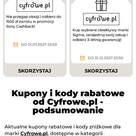
Nie przegap okazji i odbierz do
1500 zł zwrotu w promocji
Sony Cashback!
Kup wybrane obiektywy marki
Sigma, zarejestruj swój zakup i
odbierz 3-letnią gwarancję!
DO 31.07.2027 23:59
DO 31.12.2027 23:59
SKORZYSTAJ
SKORZYSTAJ
Kupony i kody rabatowe
od Cyfrowe.pl -
podsumowanie
Aktualne kupony rabatowe i kody zniżkowe dla
marki
Cyfrowe.pl
, dostępne w kategorii