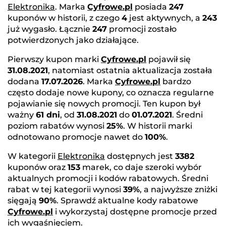
Elektronika
. Marka
Cyfrowe.pl
posiada
247
kuponów w historii, z czego
4
jest aktywnych, a
243
już wygasło. Łącznie
247
promocji zostało
potwierdzonych jako działające.
Pierwszy kupon marki
Cyfrowe.pl
pojawił się
31.08.2021
, natomiast ostatnia aktualizacja została
dodana
17.07.2026
. Marka
Cyfrowe.pl
bardzo
często dodaje nowe kupony, co oznacza regularne
pojawianie się nowych promocji. Ten kupon był
ważny
61 dni
, od
31.08.2021
do
01.07.2021
. Średni
poziom rabatów wynosi
25%
. W historii marki
odnotowano promocje nawet do
100%
.
W kategorii
Elektronika
dostępnych jest
3382
kuponów oraz
153
marek, co daje szeroki wybór
aktualnych promocji i kodów rabatowych. Średni
rabat w tej kategorii wynosi
39%
, a najwyższe zniżki
sięgają
90%
. Sprawdź aktualne kody rabatowe
Cyfrowe.pl
i wykorzystaj dostępne promocje przed
ich wygaśnięciem.