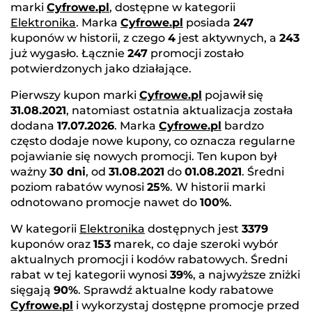
marki
Cyfrowe.pl
, dostępne w kategorii
Elektronika
. Marka
Cyfrowe.pl
posiada
247
kuponów w historii, z czego
4
jest aktywnych, a
243
już wygasło. Łącznie
247
promocji zostało
potwierdzonych jako działające.
Pierwszy kupon marki
Cyfrowe.pl
pojawił się
31.08.2021
, natomiast ostatnia aktualizacja została
dodana
17.07.2026
. Marka
Cyfrowe.pl
bardzo
często dodaje nowe kupony, co oznacza regularne
pojawianie się nowych promocji. Ten kupon był
ważny
30 dni
, od
31.08.2021
do
01.08.2021
. Średni
poziom rabatów wynosi
25%
. W historii marki
odnotowano promocje nawet do
100%
.
W kategorii
Elektronika
dostępnych jest
3379
kuponów oraz
153
marek, co daje szeroki wybór
aktualnych promocji i kodów rabatowych. Średni
rabat w tej kategorii wynosi
39%
, a najwyższe zniżki
sięgają
90%
. Sprawdź aktualne kody rabatowe
Cyfrowe.pl
i wykorzystaj dostępne promocje przed