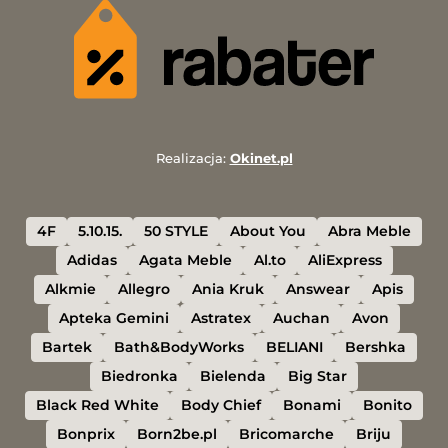
Realizacja:
Okinet.pl
4F
5.10.15.
50 STYLE
About You
Abra Meble
Adidas
Agata Meble
Al.to
AliExpress
Alkmie
Allegro
Ania Kruk
Answear
Apis
Apteka Gemini
Astratex
Auchan
Avon
Bartek
Bath&BodyWorks
BELIANI
Bershka
Biedronka
Bielenda
Big Star
Black Red White
Body Chief
Bonami
Bonito
Bonprix
Born2be.pl
Bricomarche
Briju