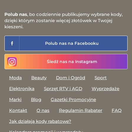
Polub nas
, bo codziennie publikujemy wybrane kody,
dzięki którym zostanie więcej złotówek w Twojej
kieszeni.
Polub nas na Facebooku
Śledź nas na Instagram
Moda
Beauty
Dom i Ogród
Sport
Elektronika
Sprzęt RTV i AGD
Wyprzedaże
Marki
Blog
Gazetki Promocyjne
Kontakt
O nas
Regulamin Rabater
FAQ
Jak działają kody rabatowe?