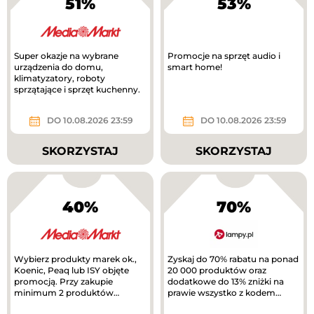
51%
53%
Super okazje na wybrane
Promocje na sprzęt audio i
urządzenia do domu,
smart home!
klimatyzatory, roboty
sprzątające i sprzęt kuchenny.
DO 10.08.2026 23:59
DO 10.08.2026 23:59
SKORZYSTAJ
SKORZYSTAJ
40%
70%
Wybierz produkty marek ok.,
Zyskaj do 70% rabatu na ponad
Koenic, Peaq lub ISY objęte
20 000 produktów oraz
promocją. Przy zakupie
dodatkowe do 13% zniżki na
minimum 2 produktów
prawie wszystko z kodem
otrzymasz 40% rabatu na
rabatowym.