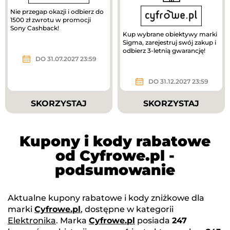
Nie przegap okazji i odbierz do
1500 zł zwrotu w promocji
Sony Cashback!
Kup wybrane obiektywy marki
Sigma, zarejestruj swój zakup i
odbierz 3-letnią gwarancję!
DO 31.07.2027 23:59
DO 31.12.2027 23:59
SKORZYSTAJ
SKORZYSTAJ
Kupony i kody rabatowe
od Cyfrowe.pl -
podsumowanie
Aktualne kupony rabatowe i kody zniżkowe dla
marki
Cyfrowe.pl
, dostępne w kategorii
Elektronika
. Marka
Cyfrowe.pl
posiada
247