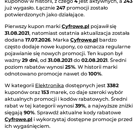
kuponów w historii, z czego
4
jest aktywnych, a
243
już wygasło. Łącznie
247
promocji zostało
potwierdzonych jako działające.
Pierwszy kupon marki
Cyfrowe.pl
pojawił się
31.08.2021
, natomiast ostatnia aktualizacja została
dodana
17.07.2026
. Marka
Cyfrowe.pl
bardzo
często dodaje nowe kupony, co oznacza regularne
pojawianie się nowych promocji. Ten kupon był
ważny
29 dni
, od
31.08.2021
do
02.08.2021
. Średni
poziom rabatów wynosi
25%
. W historii marki
odnotowano promocje nawet do
100%
.
W kategorii
Elektronika
dostępnych jest
3382
kuponów oraz
153
marek, co daje szeroki wybór
aktualnych promocji i kodów rabatowych. Średni
rabat w tej kategorii wynosi
39%
, a najwyższe zniżki
sięgają
90%
. Sprawdź aktualne kody rabatowe
Cyfrowe.pl
i wykorzystaj dostępne promocje przed
ich wygaśnięciem.