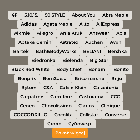
4F
5.10.15.
50 STYLE
About You
Abra Meble
Adidas
Agata Meble
Al.to
AliExpress
Alkmie
Allegro
Ania Kruk
Answear
Apis
Apteka Gemini
Astratex
Auchan
Avon
Bartek
Bath&BodyWorks
BELIANI
Bershka
Biedronka
Bielenda
Big Star
Black Red White
Body Chief
Bonami
Bonito
Bonprix
Born2be.pl
Bricomarche
Briju
Bytom
C&A
Calvin Klein
Calzedonia
Carpatree
Carrefour
Castorama
CCC
Ceneo
Chocolissimo
Clarins
Clinique
COCCODRILLO
Cocolita
Collistar
Converse
Cropp
Cyfrowe.pl
Pokaż więcej