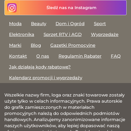
Śledź nas na Instagram
Moda
Beauty
Dom i Ogród
Sport
Elektronika
Sprzęt RTV i AGD
Wyprzedaże
Marki
Blog
Gazetki Promocyjne
Kontakt
O nas
Regulamin Rabater
FAQ
Jak działają kody rabatowe?
Kalendarz promocji i wyprzedaży
Wszelkie nazwy firm, loga oraz znaki towarowe zostały
użyte tylko w celach informacyjnych. Prawa autorskie
do grafik zamieszczonych w materiałach
promocyjnych należą do odpowiednich podmiotów
handlowych. Analizujemy zanonimizowane informacje
naszych użytkowników, aby lepiej dopasować naszą