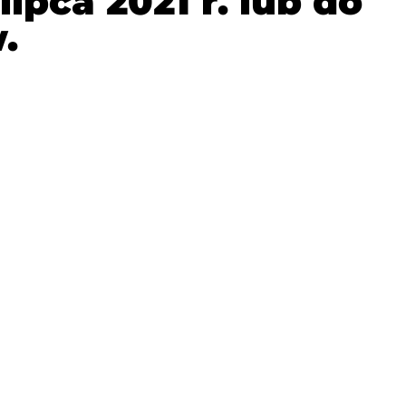
ipca 2021 r. lub do
.