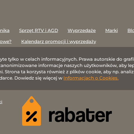
onika
Sprzęt RTV i AGD
Wyprzedaże
Marki
Bl
towe?
Kalendarz promocji i wyprzedaży
żyte tylko w celach informacyjnych. Prawa autorskie do gr
nonimizowane informacje naszych użytkowników, aby lepie
 Strona ta korzysta również z plików cookie, aby np. anali
darce. Dowiedz się więcej w
Informacjach o Cookies.
ci