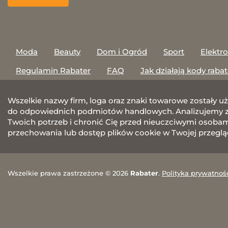
Moda
Beauty
Dom i Ogród
Sport
Elektr
Regulamin Rabater
FAQ
Jak działają kody raba
Wszelkie nazwy firm, loga oraz znaki towarowe zostały u
do odpowiednich podmiotów handlowych. Analizujemy za
Twoich potrzeb i chronić Cię przed nieuczciwymi osobami.
przechowania lub dostęp plików cookie w Twojej przeglą
Wszelkie prawa zastrzeżone © 2026
Rabater
.
Polityka prywatnoś