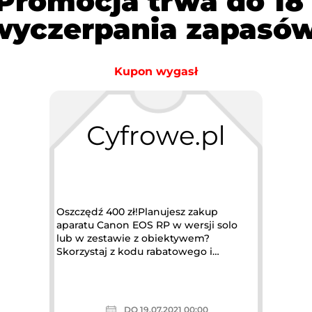
 Promocja trwa do 18 l
wyczerpania zapasów
Kupon wygasł
Oszczędź 400 zł!Planujesz zakup
aparatu Canon EOS RP w wersji solo
lub w zestawie z obiektywem?
Skorzystaj z kodu rabatowego i
oszczędź 400...
DO 19.07.2021 00:00