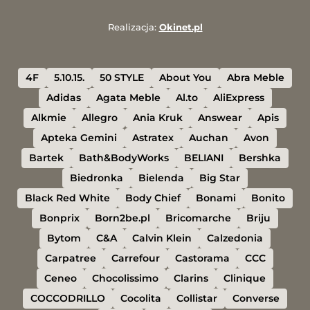
Realizacja:
Okinet.pl
4F
5.10.15.
50 STYLE
About You
Abra Meble
Adidas
Agata Meble
Al.to
AliExpress
Alkmie
Allegro
Ania Kruk
Answear
Apis
Apteka Gemini
Astratex
Auchan
Avon
Bartek
Bath&BodyWorks
BELIANI
Bershka
Biedronka
Bielenda
Big Star
Black Red White
Body Chief
Bonami
Bonito
Bonprix
Born2be.pl
Bricomarche
Briju
Bytom
C&A
Calvin Klein
Calzedonia
Carpatree
Carrefour
Castorama
CCC
Ceneo
Chocolissimo
Clarins
Clinique
COCCODRILLO
Cocolita
Collistar
Converse