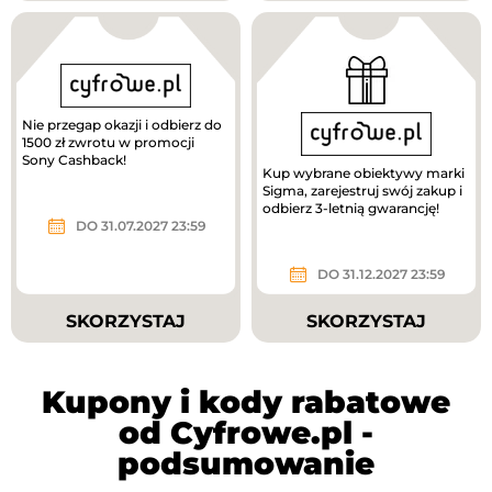
Nie przegap okazji i odbierz do
1500 zł zwrotu w promocji
Sony Cashback!
Kup wybrane obiektywy marki
Sigma, zarejestruj swój zakup i
odbierz 3-letnią gwarancję!
DO 31.07.2027 23:59
DO 31.12.2027 23:59
SKORZYSTAJ
SKORZYSTAJ
Kupony i kody rabatowe
od Cyfrowe.pl -
podsumowanie