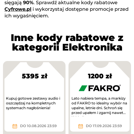
sięgają
90%
. Sprawdź aktualne kody rabatowe
Cyfrowe.pl
i wykorzystaj dostępne promocje przed
ich wygaśnięciem.
Inne kody rabatowe z
kategorii Elektronika
5395 zł
1200 zł
Kupuj gotowe zestawy audio i
Lato nabiera tempa, a markizy
oszczędzaj na kompletnych
od FAKRO to idealny wybór na
systemach nagłośnienia!
upalne, letnie dni. Schroń się
przed upałem i zgarnij nawet
1200 zł!
DO 10.08.2026 23:59
DO 17.09.2026 23:59