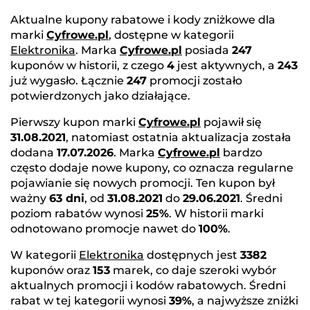
Aktualne kupony rabatowe i kody zniżkowe dla
marki
Cyfrowe.pl
, dostępne w kategorii
Elektronika
. Marka
Cyfrowe.pl
posiada
247
kuponów w historii, z czego
4
jest aktywnych, a
243
już wygasło. Łącznie
247
promocji zostało
potwierdzonych jako działające.
Pierwszy kupon marki
Cyfrowe.pl
pojawił się
31.08.2021
, natomiast ostatnia aktualizacja została
dodana
17.07.2026
. Marka
Cyfrowe.pl
bardzo
często dodaje nowe kupony, co oznacza regularne
pojawianie się nowych promocji. Ten kupon był
ważny
63 dni
, od
31.08.2021
do
29.06.2021
. Średni
poziom rabatów wynosi
25%
. W historii marki
odnotowano promocje nawet do
100%
.
W kategorii
Elektronika
dostępnych jest
3382
kuponów oraz
153
marek, co daje szeroki wybór
aktualnych promocji i kodów rabatowych. Średni
rabat w tej kategorii wynosi
39%
, a najwyższe zniżki