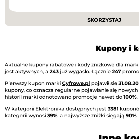
SKORZYSTAJ
Kupony i 
Aktualne kupony rabatowe i kody zniżkowe dla mark
jest aktywnych, a
243
już wygasło. Łącznie
247
promoc
Pierwszy kupon marki
Cyfrowe.pl
pojawił się
31.08.20
kupony, co oznacza regularne pojawianie się nowych
historii marki odnotowano promocje nawet do
100%
.
W kategorii
Elektronika
dostępnych jest
3381
kuponó
kategorii wynosi
39%
, a najwyższe zniżki sięgają
90%
Inne ko