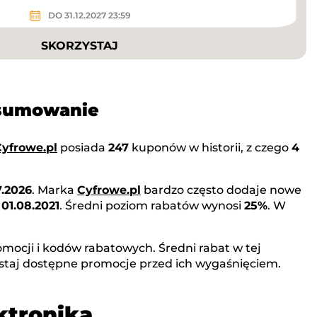
DO 31.12.2027 23:59
SKORZYSTAJ
dsumowanie
yfrowe.pl
posiada
247
kuponów w historii, z czego
4
7.2026
. Marka
Cyfrowe.pl
bardzo często dodaje nowe
o
01.08.2021
. Średni poziom rabatów wynosi
25%
. W
mocji i kodów rabatowych. Średni rabat w tej
staj dostępne promocje przed ich wygaśnięciem.
ktronika