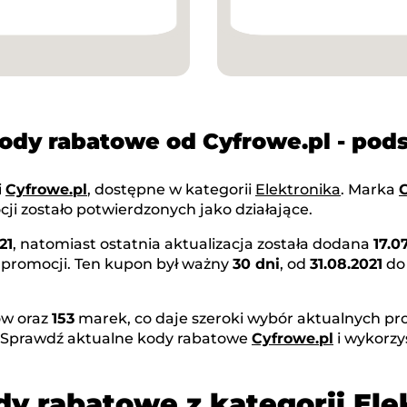
kody rabatowe od Cyfrowe.pl - po
i
Cyfrowe.pl
, dostępne w kategorii
Elektronika
. Marka
C
ji zostało potwierdzonych jako działające.
21
, natomiast ostatnia aktualizacja została dodana
17.0
 promocji. Ten kupon był ważny
30 dni
, od
31.08.2021
d
w oraz
153
marek, co daje szeroki wybór aktualnych pro
. Sprawdź aktualne kody rabatowe
Cyfrowe.pl
i wykorzy
dy rabatowe z kategorii Ele