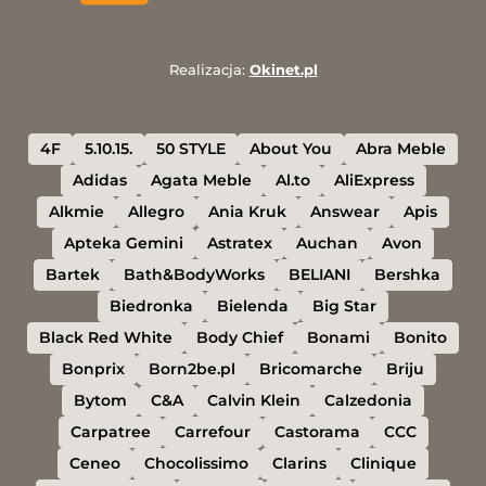
Realizacja:
Okinet.pl
4F
5.10.15.
50 STYLE
About You
Abra Meble
Adidas
Agata Meble
Al.to
AliExpress
Alkmie
Allegro
Ania Kruk
Answear
Apis
Apteka Gemini
Astratex
Auchan
Avon
Bartek
Bath&BodyWorks
BELIANI
Bershka
Biedronka
Bielenda
Big Star
Black Red White
Body Chief
Bonami
Bonito
Bonprix
Born2be.pl
Bricomarche
Briju
Bytom
C&A
Calvin Klein
Calzedonia
Carpatree
Carrefour
Castorama
CCC
Ceneo
Chocolissimo
Clarins
Clinique