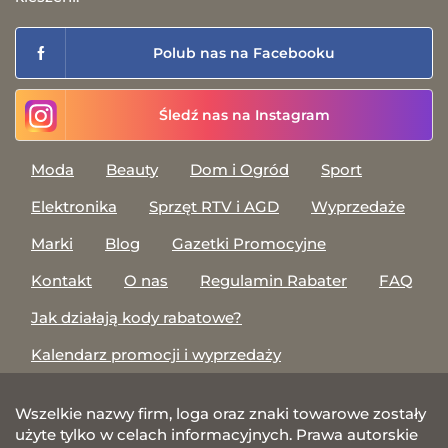
Polub nas na Facebooku
Śledź nas na Instagram
Moda
Beauty
Dom i Ogród
Sport
Elektronika
Sprzęt RTV i AGD
Wyprzedaże
Marki
Blog
Gazetki Promocyjne
Kontakt
O nas
Regulamin Rabater
FAQ
Jak działają kody rabatowe?
Kalendarz promocji i wyprzedaży
Wszelkie nazwy firm, loga oraz znaki towarowe zostały
użyte tylko w celach informacyjnych. Prawa autorskie