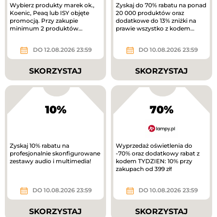
Wybierz produkty marek ok.,
Zyskaj do 70% rabatu na ponad
Koenic, Peaq lub ISY objęte
20 000 produktów oraz
promocją. Przy zakupie
dodatkowe do 13% zniżki na
minimum 2 produktów
prawie wszystko z kodem
otrzymasz 40% rabatu na
rabatowym.
tańszy produkt. Nowa...
DO 12.08.2026 23:59
DO 10.08.2026 23:59
SKORZYSTAJ
SKORZYSTAJ
10%
70%
Zyskaj 10% rabatu na
Wyprzedaż oświetlenia do
profesjonalnie skonfigurowane
-70% oraz dodatkowy rabat z
zestawy audio i multimedia!
kodem TYDZIEN: 10% przy
zakupach od 399 zł!
DO 10.08.2026 23:59
DO 10.08.2026 23:59
SKORZYSTAJ
SKORZYSTAJ