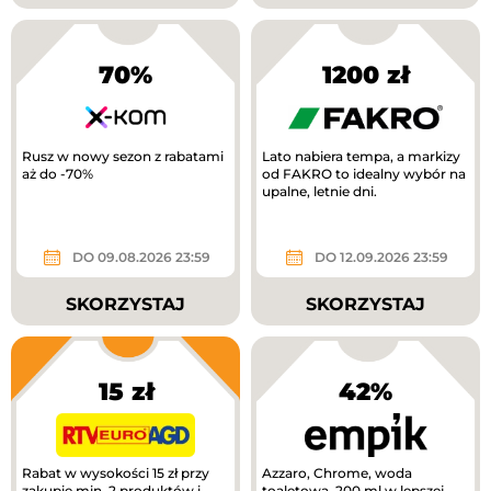
70%
1200 zł
Rusz w nowy sezon z rabatami
Lato nabiera tempa, a markizy
aż do -70%
od FAKRO to idealny wybór na
upalne, letnie dni.
DO 09.08.2026 23:59
DO 12.09.2026 23:59
SKORZYSTAJ
SKORZYSTAJ
15 zł
42%
Rabat w wysokości 15 zł przy
Azzaro, Chrome, woda
zakupie min. 2 produktów i
toaletowa, 200 ml w lepszej