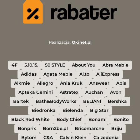
Realizacja:
Okinet.pl
4F
5.10.15.
50 STYLE
About You
Abra Meble
Adidas
Agata Meble
Al.to
AliExpress
Alkmie
Allegro
Ania Kruk
Answear
Apis
Apteka Gemini
Astratex
Auchan
Avon
Bartek
Bath&BodyWorks
BELIANI
Bershka
Biedronka
Bielenda
Big Star
Black Red White
Body Chief
Bonami
Bonito
Bonprix
Born2be.pl
Bricomarche
Briju
Bytom
C&A
Calvin Klein
Calzedonia