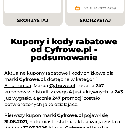
DO 31.12.2027 23:59
SKORZYSTAJ
SKORZYSTAJ
Kupony i kody rabatowe
od Cyfrowe.pl -
podsumowanie
Aktualne kupony rabatowe i kody zniżkowe dla
marki
Cyfrowe.pl
, dostępne w kategorii
Elektronika
. Marka
Cyfrowe.pl
posiada
247
kuponów w historii, z czego
4
jest aktywnych, a
243
już wygasło. Łącznie
247
promocji zostało
potwierdzonych jako działające.
Pierwszy kupon marki
Cyfrowe.pl
pojawił się
31.08.2021
, natomiast ostatnia aktualizacja została
dodana
17.07.2026
. Marka
Cyfrowe.pl
bardzo