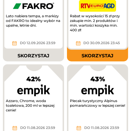
Lato nabiera tempa, a markizy
Rabat w wysokości 15 zł przy
od FAKRO to idealny wybór na
zakupie min. 2 produktów i
upalne, letnie dni.
min. wartości koszyka min.
400 zł!
DO 12.09.2026 23:59
DO 30.09.2026 23:45
SKORZYSTAJ
SKORZYSTAJ
42%
43%
Azzaro, Chrome, woda
Plecak turystyczny Alpinus
toaletowa, 200 ml w lepszej
pomarańczowy w lepszej cenie!
cenie!
DO 11.08.2026 23:59
DO 11.08.2026 23:59