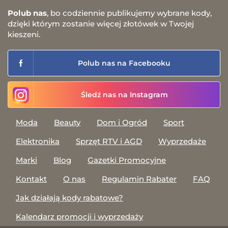
Polub nas
, bo codziennie publikujemy wybrane kody,
dzięki którym zostanie więcej złotówek w Twojej
kieszeni.
Polub nas na Facebooku
Śledź nas na Instagram
Moda
Beauty
Dom i Ogród
Sport
Elektronika
Sprzęt RTV i AGD
Wyprzedaże
Marki
Blog
Gazetki Promocyjne
Kontakt
O nas
Regulamin Rabater
FAQ
Jak działają kody rabatowe?
Kalendarz promocji i wyprzedaży