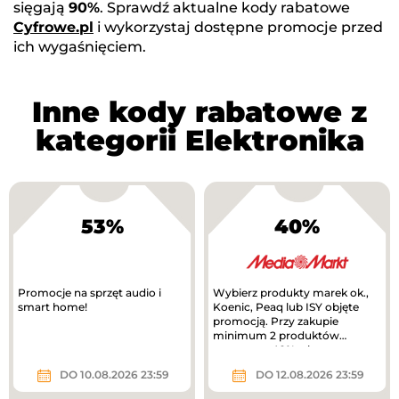
sięgają
90%
. Sprawdź aktualne kody rabatowe
Cyfrowe.pl
i wykorzystaj dostępne promocje przed
ich wygaśnięciem.
Inne kody rabatowe z
kategorii Elektronika
53%
40%
Promocje na sprzęt audio i
Wybierz produkty marek ok.,
smart home!
Koenic, Peaq lub ISY objęte
promocją. Przy zakupie
minimum 2 produktów
otrzymasz 40% rabatu na
tańszy produkt. Nowa...
DO 10.08.2026 23:59
DO 12.08.2026 23:59