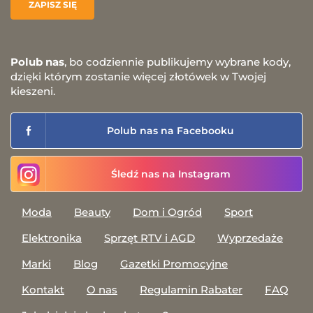
Polub nas
, bo codziennie publikujemy wybrane kody,
dzięki którym zostanie więcej złotówek w Twojej
kieszeni.
Polub nas na Facebooku
Śledź nas na Instagram
Moda
Beauty
Dom i Ogród
Sport
Elektronika
Sprzęt RTV i AGD
Wyprzedaże
Marki
Blog
Gazetki Promocyjne
Kontakt
O nas
Regulamin Rabater
FAQ