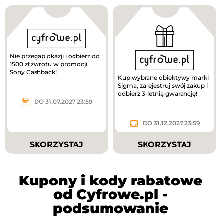
Nie przegap okazji i odbierz do
1500 zł zwrotu w promocji
Sony Cashback!
Kup wybrane obiektywy marki
Sigma, zarejestruj swój zakup i
odbierz 3-letnią gwarancję!
DO 31.07.2027 23:59
DO 31.12.2027 23:59
SKORZYSTAJ
SKORZYSTAJ
Kupony i kody rabatowe
od Cyfrowe.pl -
podsumowanie