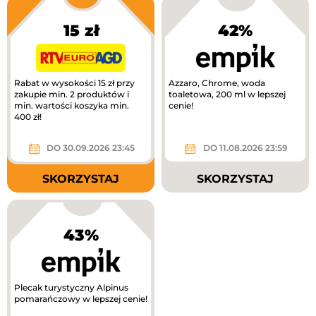
15 zł
42%
Rabat w wysokości 15 zł przy
Azzaro, Chrome, woda
zakupie min. 2 produktów i
toaletowa, 200 ml w lepszej
min. wartości koszyka min.
cenie!
400 zł!
DO 30.09.2026 23:45
DO 11.08.2026 23:59
SKORZYSTAJ
SKORZYSTAJ
43%
Plecak turystyczny Alpinus
pomarańczowy w lepszej cenie!