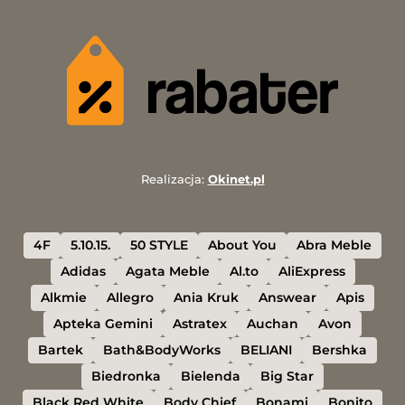
Realizacja:
Okinet.pl
4F
5.10.15.
50 STYLE
About You
Abra Meble
Adidas
Agata Meble
Al.to
AliExpress
Alkmie
Allegro
Ania Kruk
Answear
Apis
Apteka Gemini
Astratex
Auchan
Avon
Bartek
Bath&BodyWorks
BELIANI
Bershka
Biedronka
Bielenda
Big Star
Black Red White
Body Chief
Bonami
Bonito