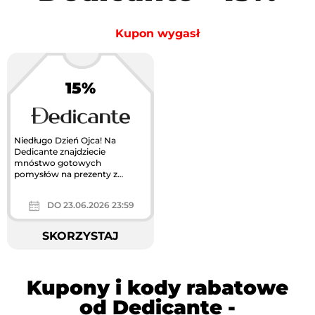
Kupon wygasł
15%
Niedługo Dzień Ojca! Na
Dedicante znajdziecie
mnóstwo gotowych
pomysłów na prezenty z
grawerem prosto od serca.
Zniżka 15% na zakupy powyżej...
DO 23.06.2026 23:59
SKORZYSTAJ
Kupony i kody rabatowe
od Dedicante -