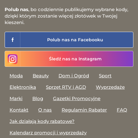
Polub nas
, bo codziennie publikujemy wybrane kody,
dzięki którym zostanie więcej złotówek w Twojej
kieszeni.
Polub nas na Facebooku
Śledź nas na Instagram
Moda
Beauty
Dom i Ogród
Sport
Elektronika
Sprzęt RTV i AGD
Wyprzedaże
Marki
Blog
Gazetki Promocyjne
Kontakt
O nas
Regulamin Rabater
FAQ
Jak działają kody rabatowe?
Kalendarz promocji i wyprzedaży