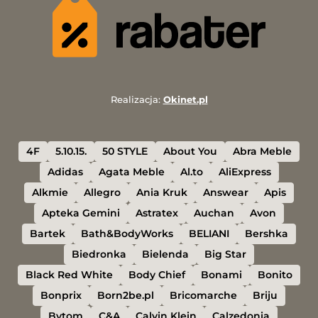
Realizacja:
Okinet.pl
4F
5.10.15.
50 STYLE
About You
Abra Meble
Adidas
Agata Meble
Al.to
AliExpress
Alkmie
Allegro
Ania Kruk
Answear
Apis
Apteka Gemini
Astratex
Auchan
Avon
Bartek
Bath&BodyWorks
BELIANI
Bershka
Biedronka
Bielenda
Big Star
Black Red White
Body Chief
Bonami
Bonito
Bonprix
Born2be.pl
Bricomarche
Briju
Bytom
C&A
Calvin Klein
Calzedonia