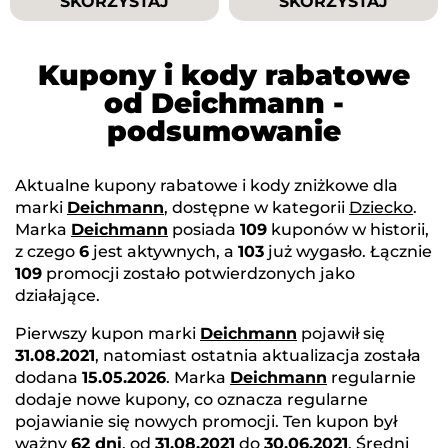
SKORZYSTAJ
SKORZYSTAJ
Kupony i kody rabatowe
od Deichmann -
podsumowanie
Aktualne kupony rabatowe i kody zniżkowe dla
marki
Deichmann
, dostępne w kategorii
Dziecko
.
Marka
Deichmann
posiada
109
kuponów w historii,
z czego
6
jest aktywnych, a
103
już wygasło. Łącznie
109
promocji zostało potwierdzonych jako
działające.
Pierwszy kupon marki
Deichmann
pojawił się
31.08.2021
, natomiast ostatnia aktualizacja została
dodana
15.05.2026
. Marka
Deichmann
regularnie
dodaje nowe kupony, co oznacza regularne
pojawianie się nowych promocji. Ten kupon był
ważny
62 dni
, od
31.08.2021
do
30.06.2021
. Średni