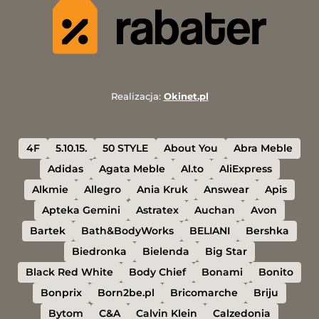
Realizacja:
Okinet.pl
4F
5.10.15.
50 STYLE
About You
Abra Meble
Adidas
Agata Meble
Al.to
AliExpress
Alkmie
Allegro
Ania Kruk
Answear
Apis
Apteka Gemini
Astratex
Auchan
Avon
Bartek
Bath&BodyWorks
BELIANI
Bershka
Biedronka
Bielenda
Big Star
Black Red White
Body Chief
Bonami
Bonito
Bonprix
Born2be.pl
Bricomarche
Briju
Bytom
C&A
Calvin Klein
Calzedonia