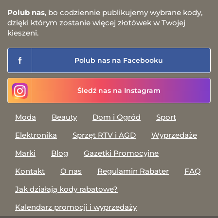
Polub nas
, bo codziennie publikujemy wybrane kody,
dzięki którym zostanie więcej złotówek w Twojej
kieszeni.
Polub nas na Facebooku
Śledź nas na Instagram
Moda
Beauty
Dom i Ogród
Sport
Elektronika
Sprzęt RTV i AGD
Wyprzedaże
Marki
Blog
Gazetki Promocyjne
Kontakt
O nas
Regulamin Rabater
FAQ
Jak działają kody rabatowe?
Kalendarz promocji i wyprzedaży