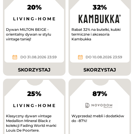
20%
32%
Dywan MILTON BEIGE -
Rabat 32% na butelki, kubki
orientalny dywan w stylu
termiczne i akcesoria
vintage taniej!
Kambukka
DO 31.08.2026 23:59
DO 10.08.2026 23:59
SKORZYSTAJ
SKORZYSTAJ
25%
87%
Klasyczny dywan vintage
Wyprzedaż mebli i dodatków
Medallion Mineral Black z
do -87%!
kolekcji Fading World marki
Louis De Poortere.