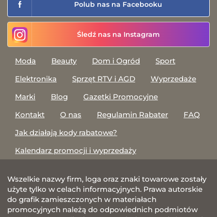
Polub nas na Facebooku
Śledź nas na Instagram
Moda
Beauty
Dom i Ogród
Sport
Elektronika
Sprzęt RTV i AGD
Wyprzedaże
Marki
Blog
Gazetki Promocyjne
Kontakt
O nas
Regulamin Rabater
FAQ
Jak działają kody rabatowe?
Kalendarz promocji i wyprzedaży
Wszelkie nazwy firm, loga oraz znaki towarowe zostały
użyte tylko w celach informacyjnych. Prawa autorskie
do grafik zamieszczonych w materiałach
promocyjnych należą do odpowiednich podmiotów