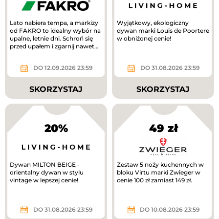
Lato nabiera tempa, a markizy
Wyjątkowy, ekologiczny
od FAKRO to idealny wybór na
dywan marki Louis de Poortere
upalne, letnie dni. Schroń się
w obniżonej cenie!
przed upałem i zgarnij nawet
1200 zł!
DO 12.09.2026 23:59
DO 31.08.2026 23:59
SKORZYSTAJ
SKORZYSTAJ
20%
49 zł
Dywan MILTON BEIGE -
Zestaw 5 noży kuchennych w
orientalny dywan w stylu
bloku Virtu marki Zwieger w
vintage w lepszej cenie!
cenie 100 zł zamiast 149 zł.
DO 31.08.2026 23:59
DO 10.08.2026 23:59