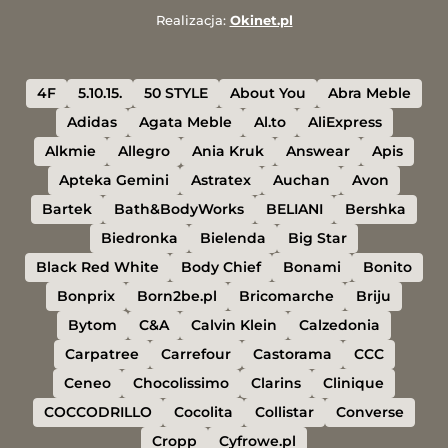
Realizacja:
Okinet.pl
4F
5.10.15.
50 STYLE
About You
Abra Meble
Adidas
Agata Meble
Al.to
AliExpress
Alkmie
Allegro
Ania Kruk
Answear
Apis
Apteka Gemini
Astratex
Auchan
Avon
Bartek
Bath&BodyWorks
BELIANI
Bershka
Biedronka
Bielenda
Big Star
Black Red White
Body Chief
Bonami
Bonito
Bonprix
Born2be.pl
Bricomarche
Briju
Bytom
C&A
Calvin Klein
Calzedonia
Carpatree
Carrefour
Castorama
CCC
Ceneo
Chocolissimo
Clarins
Clinique
COCCODRILLO
Cocolita
Collistar
Converse
Cropp
Cyfrowe.pl