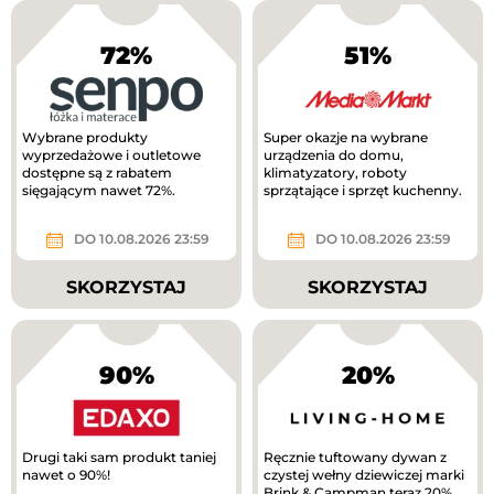
72%
51%
Wybrane produkty
Super okazje na wybrane
wyprzedażowe i outletowe
urządzenia do domu,
dostępne są z rabatem
klimatyzatory, roboty
sięgającym nawet 72%.
sprzątające i sprzęt kuchenny.
DO 10.08.2026 23:59
DO 10.08.2026 23:59
SKORZYSTAJ
SKORZYSTAJ
90%
20%
Drugi taki sam produkt taniej
Ręcznie tuftowany dywan z
nawet o 90%!
czystej wełny dziewiczej marki
Brink & Campman teraz 20%