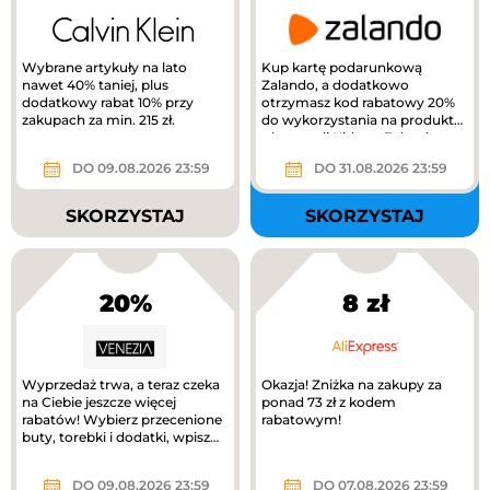
Wybrane artykuły na lato
Kup kartę podarunkową
nawet 40% taniej, plus
Zalando, a dodatkowo
dodatkowy rabat 10% przy
otrzymasz kod rabatowy 20%
zakupach za min. 215 zł.
do wykorzystania na produkty
z kategorii Kids na Zalando.
DO 09.08.2026 23:59
DO 31.08.2026 23:59
SKORZYSTAJ
SKORZYSTAJ
20%
8 zł
Wyprzedaż trwa, a teraz czeka
Okazja! Zniżka na zakupy za
na Ciebie jeszcze więcej
ponad 73 zł z kodem
rabatów! Wybierz przecenione
rabatowym!
buty, torebki i dodatki, wpisz
kod RABAT20 i odbierz...
DO 09.08.2026 23:59
DO 07.08.2026 23:59