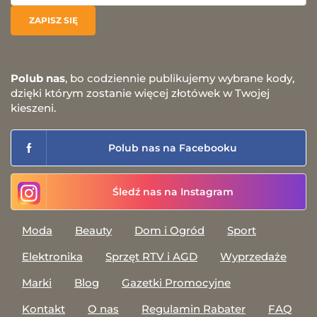
Polub nas
, bo codziennie publikujemy wybrane kody,
dzięki którym zostanie więcej złotówek w Twojej
kieszeni.
Polub nas na Facebooku
Śledź nas na Instagram
Moda
Beauty
Dom i Ogród
Sport
Elektronika
Sprzęt RTV i AGD
Wyprzedaże
Marki
Blog
Gazetki Promocyjne
Kontakt
O nas
Regulamin Rabater
FAQ