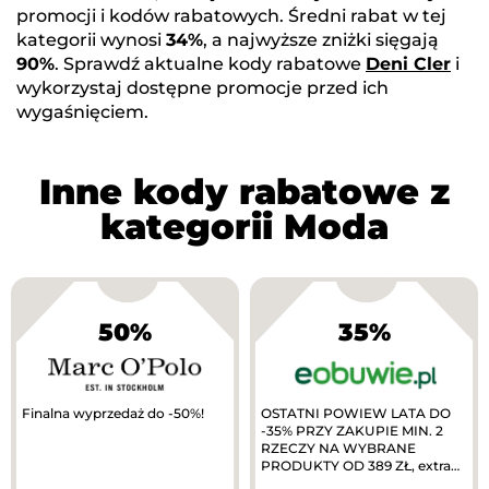
promocji i kodów rabatowych. Średni rabat w tej
kategorii wynosi
34%
, a najwyższe zniżki sięgają
90%
. Sprawdź aktualne kody rabatowe
Deni Cler
i
wykorzystaj dostępne promocje przed ich
wygaśnięciem.
Inne kody rabatowe z
kategorii Moda
50%
35%
Finalna wyprzedaż do -50%!
OSTATNI POWIEW LATA DO
-35% PRZY ZAKUPIE MIN. 2
RZECZY NA WYBRANE
PRODUKTY OD 389 ZŁ, extra
10% zwrotu w MODIVOclub