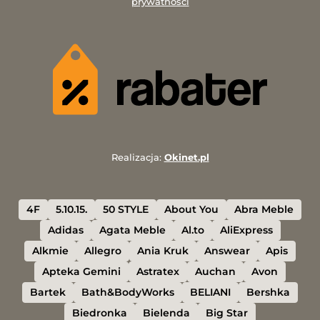
prywatności
Realizacja:
Okinet.pl
4F
5.10.15.
50 STYLE
About You
Abra Meble
Adidas
Agata Meble
Al.to
AliExpress
Alkmie
Allegro
Ania Kruk
Answear
Apis
Apteka Gemini
Astratex
Auchan
Avon
Bartek
Bath&BodyWorks
BELIANI
Bershka
Biedronka
Bielenda
Big Star