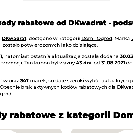
kody rabatowe od DKwadrat - po
i
DKwadrat
, dostępne w kategorii
Dom i Ogród
. Marka
 zostało potwierdzonych jako działające.
1
, natomiast ostatnia aktualizacja została dodana
30.03
 promocji. Ten kupon był ważny
43 dni
, od
31.08.2021
d
ów oraz
347
marek, co daje szeroki wybór aktualnych p
 Obecnie brak aktywnych kodów rabatowych dla
DKwad
Ogród
.
y rabatowe z kategorii Do