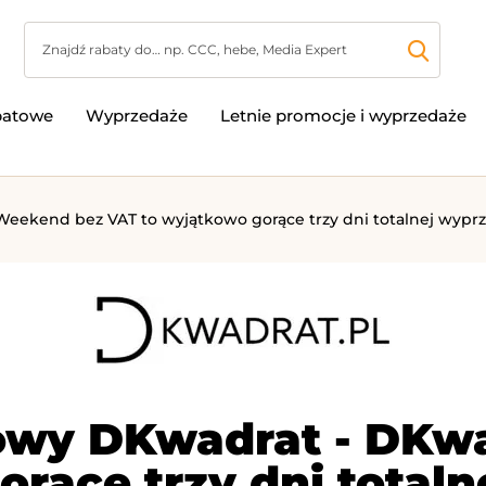
batowe
Wyprzedaże
Letnie promocje i wyprzedaże
eekend bez VAT to wyjątkowo gorące trzy dni totalnej wyprzed
towy DKwadrat - DKw
rące trzy dni total