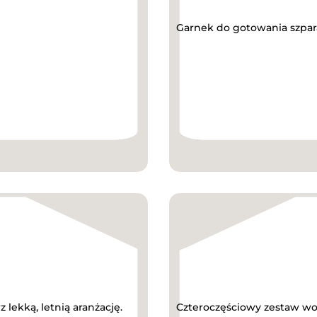
Garnek do gotowania szpara
 lekką, letnią aranżację.
Czteroczęściowy zestaw wok