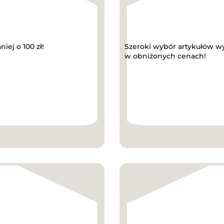
iej o 100 zł!
Szeroki wybór artykułów wyp
w obniżonych cenach!