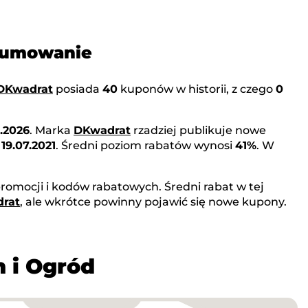
dsumowanie
DKwadrat
posiada
40
kuponów w historii, z czego
0
.2026
. Marka
DKwadrat
rzadziej publikuje nowe
o
19.07.2021
. Średni poziom rabatów wynosi
41%
. W
romocji i kodów rabatowych. Średni rabat w tej
rat
, ale wkrótce powinny pojawić się nowe kupony.
m i Ogród