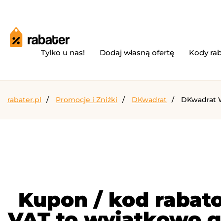
Tylko u nas!
Dodaj własną ofertę
Kody ra
rabater.pl
Promocje i Zniżki
DKwadrat
DKwadrat W
Kupon / kod raba
VAT to wyjątkowo go