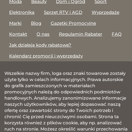
Moda
Beauty
Dom i Ogród
Sport
Elektronika
Sprzęt RTV i AGD
Wyprzedaże
Marki
Blog
Gazetki Promocyjne
Kontakt
O nas
Regulamin Rabater
FAQ
Jak działają kody rabatowe?
Kalendarz promocji i wyprzedaży
Wszelkie nazwy firm, loga oraz znaki towarowe zostały
użyte tylko w celach informacyjnych. Prawa autorskie
do grafik zamieszczonych w materiałach
promocyjnych należą do odpowiednich podmiotów
handlowych. Analizujemy zanonimizowane informacje
naszych użytkowników, aby lepiej dopasować naszą
ofertę oraz zawartość strony do Twoich potrzeb i
chronić Cię przed nieuczciwymi osobami. Strona ta
korzysta również z plików cookie, aby np. analizować
ruch na stronie. Możesz określić warunki przechowania