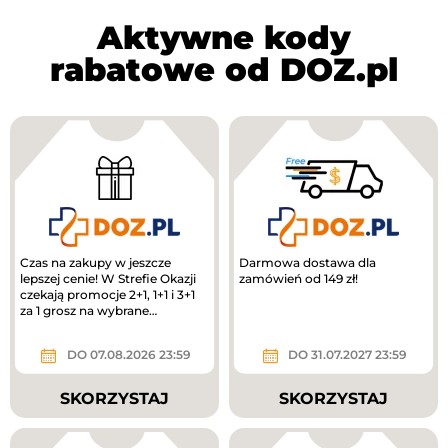
Aktywne kody
rabatowe od DOZ.pl
Czas na zakupy w jeszcze
Darmowa dostawa dla
lepszej cenie! W Strefie Okazji
zamówień od 149 zł!
czekają promocje 2+1, 1+1 i 3+1
za 1 grosz na wybrane
produkty. To świetny moment,
by...
DO 07.08.2026 23:59
DO 31.07.2027 23:59
SKORZYSTAJ
SKORZYSTAJ