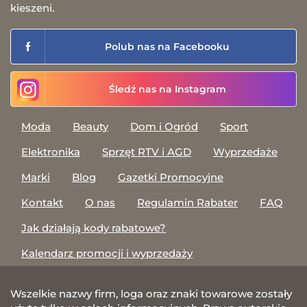
kieszeni.
Polub nas na Facebooku
Śledź nas na Instagram
Moda
Beauty
Dom i Ogród
Sport
Elektronika
Sprzęt RTV i AGD
Wyprzedaże
Marki
Blog
Gazetki Promocyjne
Kontakt
O nas
Regulamin Rabater
FAQ
Jak działają kody rabatowe?
Kalendarz promocji i wyprzedaży
Wszelkie nazwy firm, loga oraz znaki towarowe zostały