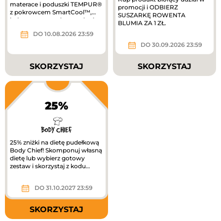
materace i poduszki TEMPUR®
promocji i ODBIERZ
z pokrowcem SmartCool™,
SUSZARKĘ ROWENTA
który pomaga odprowadzać
BLUMIA ZA 1 ZŁ.
ciepło i...
DO 10.08.2026 23:59
DO 30.09.2026 23:59
SKORZYSTAJ
SKORZYSTAJ
25%
25% zniżki na dietę pudełkową
Body Chief! Skomponuj własną
dietę lub wybierz gotowy
zestaw i skorzystaj z kodu
zniżkowego, by cieszyć się...
DO 31.10.2027 23:59
SKORZYSTAJ