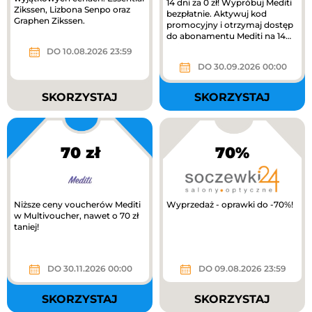
14 dni za 0 zł! Wypróbuj Mediti
Zikssen, Lizbona Senpo oraz
bezpłatnie. Aktywuj kod
Graphen Zikssen.
promocyjny i otrzymaj dostęp
do abonamentu Mediti na 14
dni.
DO 10.08.2026 23:59
DO 30.09.2026 00:00
SKORZYSTAJ
SKORZYSTAJ
70 zł
70%
Niższe ceny voucherów Mediti
Wyprzedaż - oprawki do -70%!
w Multivoucher, nawet o 70 zł
taniej!
DO 30.11.2026 00:00
DO 09.08.2026 23:59
SKORZYSTAJ
SKORZYSTAJ