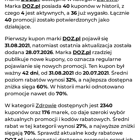
Marka
DOZ.pl
posiada
40
kuponów w historii, z
czego
4
jest aktywnych, a
36
już wygasło. Łącznie
40
promocji zostało potwierdzonych jako
działające.
Pierwszy kupon marki
DOZ.pl
pojawił się
31.08.2021
, natomiast ostatnia aktualizacja została
dodana
28.07.2026
. Marka
DOZ.pl
rzadziej
publikuje nowe kupony, co oznacza regularne
pojawianie się nowych promocji. Ten kupon był
ważny
42 dni
, od
31.08.2021
do
20.07.2021
. Średni
poziom rabatów wynosi
32%
, a najlepsza dostępna
zniżka sięga
60%
. W historii marki odnotowano
promocje nawet do
70%
.
W kategorii
Zdrowie
dostępnych jest
2340
kuponów oraz
176
marek, co daje szeroki wybór
aktualnych promocji i kodów rabatowych. Średni
rabat w tej kategorii wynosi
27%
, a najwyższe zniżki
sięgają
70%
. Sprawdź aktualne kody rabatowe
DOZ.pl
i wykorzystaj dostępne promocje przed ich