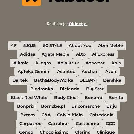
Realizacja:
Okinet.pl
4F
5.10.15.
50 STYLE
About You
Abra Meble
Adidas
Agata Meble
Al.to
AliExpress
Alkmie
Allegro
Ania Kruk
Answear
Apis
Apteka Gemini
Astratex
Auchan
Avon
Bartek
Bath&BodyWorks
BELIANI
Bershka
Biedronka
Bielenda
Big Star
Black Red White
Body Chief
Bonami
Bonito
Bonprix
Born2be.pl
Bricomarche
Briju
Bytom
C&A
Calvin Klein
Calzedonia
Carpatree
Carrefour
Castorama
CCC
Ceneo
Chocolissimo
Clarins
Clinique