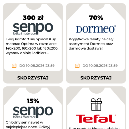
300 zł
70%
Twój komfort się opłaca! Kup
Wyjątkowe rabaty na cały
materac Optima w rozmiarze
asortyment Dormeo oraz
140x200, 160x200 lub 180x200,
darmowa dostawa!
wystaw opinię i odbierz
voucher o wartości 300 zł do...
DO 10.08.2026 23:59
DO 10.08.2026 23:59
SKORZYSTAJ
SKORZYSTAJ
15%
Chłodny sen nawet w
najcieplejsze noce. Odkryj
Kup produkt biorący udział w