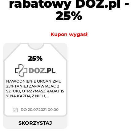
rabatowy DOZ.pl -
25%
Kupon wygasł
25%
NAWODNIENIE ORGANIZMU
25% TANIEJ ZAMAWIAJĄC 2
SZTUKI, OTRZYMASZ RABAT 15
% NA KAŻDĄ Z NICH,
ZAMAWIAJĄC 3 SZTUKI (I
WIĘCEJ), OTRZYMASZ
DO 20.07.2021 00:00
RABAT...
SKORZYSTAJ