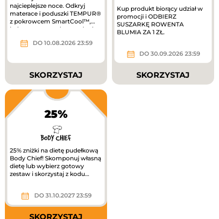
najcieplejsze noce. Odkryj
Kup produkt biorący udział w
materace i poduszki TEMPUR®
promocji i ODBIERZ
z pokrowcem SmartCool™,
SUSZARKĘ ROWENTA
który pomaga odprowadzać
BLUMIA ZA 1 ZŁ.
ciepło i...
DO 10.08.2026 23:59
DO 30.09.2026 23:59
SKORZYSTAJ
SKORZYSTAJ
25%
25% zniżki na dietę pudełkową
Body Chief! Skomponuj własną
dietę lub wybierz gotowy
zestaw i skorzystaj z kodu
zniżkowego, by cieszyć się...
DO 31.10.2027 23:59
SKORZYSTAJ