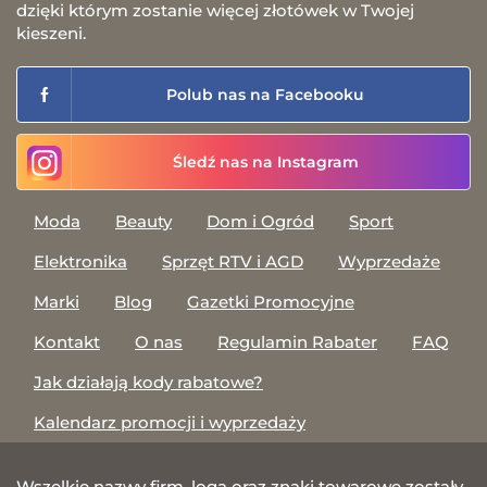
dzięki którym zostanie więcej złotówek w Twojej
kieszeni.
Polub nas na Facebooku
Śledź nas na Instagram
Moda
Beauty
Dom i Ogród
Sport
Elektronika
Sprzęt RTV i AGD
Wyprzedaże
Marki
Blog
Gazetki Promocyjne
Kontakt
O nas
Regulamin Rabater
FAQ
Jak działają kody rabatowe?
Kalendarz promocji i wyprzedaży
Wszelkie nazwy firm, loga oraz znaki towarowe zostały