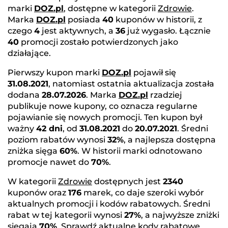
marki
DOZ.pl
, dostępne w kategorii
Zdrowie
.
Marka
DOZ.pl
posiada
40
kuponów w historii, z
czego
4
jest aktywnych, a
36
już wygasło. Łącznie
40
promocji zostało potwierdzonych jako
działające.
Pierwszy kupon marki
DOZ.pl
pojawił się
31.08.2021
, natomiast ostatnia aktualizacja została
dodana
28.07.2026
. Marka
DOZ.pl
rzadziej
publikuje nowe kupony, co oznacza regularne
pojawianie się nowych promocji. Ten kupon był
ważny
42 dni
, od
31.08.2021
do
20.07.2021
. Średni
poziom rabatów wynosi
32%
, a najlepsza dostępna
zniżka sięga
60%
. W historii marki odnotowano
promocje nawet do
70%
.
W kategorii
Zdrowie
dostępnych jest
2340
kuponów oraz
176
marek, co daje szeroki wybór
aktualnych promocji i kodów rabatowych. Średni
rabat w tej kategorii wynosi
27%
, a najwyższe zniżki
sięgają
70%
. Sprawdź aktualne kody rabatowe