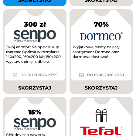
SKORZYSTAJ
SKORZYSTAJ
300 zł
70%
Twój komfort się opłaca! Kup
Wyjątkowe rabaty na cały
materac Optima w rozmiarze
asortyment Dormeo oraz
140x200, 160x200 lub 180x200,
darmowa dostawa!
wystaw opinię i odbierz
voucher o wartości 300 zł do...
DO 10.08.2026 23:59
DO 10.08.2026 23:59
SKORZYSTAJ
SKORZYSTAJ
15%
Chłodny sen nawet w