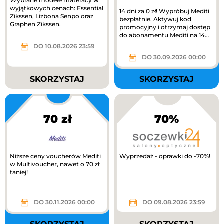
Wybrane modele materacy w
wyjątkowych cenach: Essential
14 dni za 0 zł! Wypróbuj Mediti
Zikssen, Lizbona Senpo oraz
bezpłatnie. Aktywuj kod
Graphen Zikssen.
promocyjny i otrzymaj dostęp
do abonamentu Mediti na 14
dni.
DO 10.08.2026 23:59
DO 30.09.2026 00:00
SKORZYSTAJ
SKORZYSTAJ
70 zł
70%
Niższe ceny voucherów Mediti
Wyprzedaż - oprawki do -70%!
w Multivoucher, nawet o 70 zł
taniej!
DO 30.11.2026 00:00
DO 09.08.2026 23:59