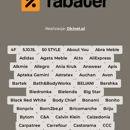
Realizacja:
Okinet.pl
4F
5.10.15.
50 STYLE
About You
Abra Meble
Adidas
Agata Meble
Al.to
AliExpress
Alkmie
Allegro
Ania Kruk
Answear
Apis
Apteka Gemini
Astratex
Auchan
Avon
Bartek
Bath&BodyWorks
BELIANI
Bershka
Biedronka
Bielenda
Big Star
Black Red White
Body Chief
Bonami
Bonito
Bonprix
Born2be.pl
Bricomarche
Briju
Bytom
C&A
Calvin Klein
Calzedonia
Carpatree
Carrefour
Castorama
CCC