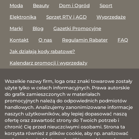
Moda
Beauty
Dom i Ogród
Sport
Elektronika
Sprzęt RTV i AGD
Wyprzedaże
Marki
Blog
Gazetki Promocyjne
Kontakt
O nas
Regulamin Rabater
FAQ
Jak działają kody rabatowe?
Kalendarz promocji i wyprzedaży
Wszelkie nazwy firm, loga oraz znaki towarowe zostały
użyte tylko w celach informacyjnych. Prawa autorskie
do grafik zamieszczonych w materiałach
promocyjnych należą do odpowiednich podmiotów
handlowych. Analizujemy zanonimizowane informacje
naszych użytkowników, aby lepiej dopasować naszą
ofertę oraz zawartość strony do Twoich potrzeb i
chronić Cię przed nieuczciwymi osobami. Strona ta
korzysta również z plików cookie, aby np. analizować