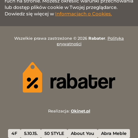
ruch na stronie. Możesz określić warunki przechowania
lub dostęp plików cookie w Twojej przeglądarce.
Dowiedz się więcej w
Informacjach o Cookies.
Wszelkie prawa zastrzeżone © 2026
Rabater
.
Polityka
prywatności
Realizacja:
Okinet.pl
4F
5.10.15.
50 STYLE
About You
Abra Meble