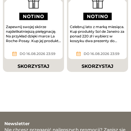
Zapewnij swojej skórze
Celebruj lato z marką miesiąca.
najdelikatniejszą pielęgnację.
Kup produkty Sol de Janeiro za
Na przykład dzięki marce La
ponad 220 zł i wybierz w
Roche-Posay. Kup jej produkty
koszyku dwa prezenty do
za ponad 180 zł i odbierz...
zakupów – mini mgiełki do...
DO 16.08.2026 23:59
DO 16.08.2026 23:59
SKORZYSTAJ
SKORZYSTAJ
Newsletter
Nie chcesz przegapić najlepszych promocji? Zapisz się