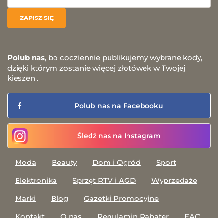
Polub nas
, bo codziennie publikujemy wybrane kody,
dzięki którym zostanie więcej złotówek w Twojej
kieszeni.
Polub nas na Facebooku
Śledź nas na Instagram
Moda
Beauty
Dom i Ogród
Sport
Elektronika
Sprzęt RTV i AGD
Wyprzedaże
Marki
Blog
Gazetki Promocyjne
Kontakt
O nas
Regulamin Rabater
FAQ