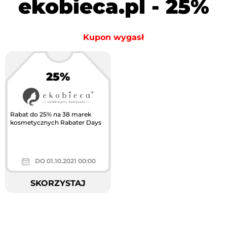
ekobieca.pl - 25%
Kupon wygasł
25%
Największa akcja
rabatowa w Polsce
Rabat do 25% na 38 marek
kosmetycznych Rabater Days
DO 01.10.2021 00:00
SKORZYSTAJ