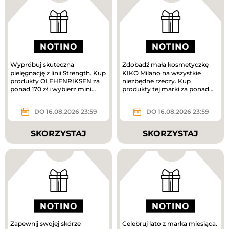
Wypróbuj skuteczną
Zdobądź małą kosmetyczkę
pielęgnację z linii Strength. Kup
KIKO Milano na wszystkie
produkty OLEHENRIKSEN za
niezbędne rzeczy. Kup
ponad 170 zł i wybierz mini
produkty tej marki za ponad
krem pielęgnacyjny w
160 zł, a prezent jest Twój.
prezencie....
DO 16.08.2026 23:59
DO 16.08.2026 23:59
SKORZYSTAJ
SKORZYSTAJ
Zapewnij swojej skórze
Celebruj lato z marką miesiąca.