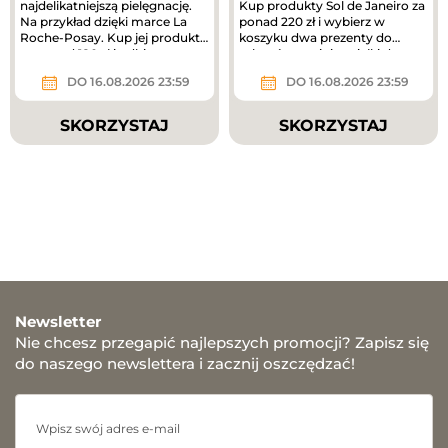
najdelikatniejszą pielęgnację.
Kup produkty Sol de Janeiro za
Na przykład dzięki marce La
ponad 220 zł i wybierz w
Roche-Posay. Kup jej produkty
koszyku dwa prezenty do
za ponad 180 zł i odbierz...
zakupów – mini mgiełki do...
DO 16.08.2026 23:59
DO 16.08.2026 23:59
SKORZYSTAJ
SKORZYSTAJ
Newsletter
Nie chcesz przegapić najlepszych promocji? Zapisz się
do naszego newslettera i zacznij oszczędzać!