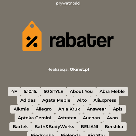
prywatności
Realizacja:
Okinet.pl
4F
5.10.15.
50 STYLE
About You
Abra Meble
Adidas
Agata Meble
Al.to
AliExpress
Alkmie
Allegro
Ania Kruk
Answear
Apis
Apteka Gemini
Astratex
Auchan
Avon
Bartek
Bath&BodyWorks
BELIANI
Bershka
Biedronka
Bielenda
Big Star