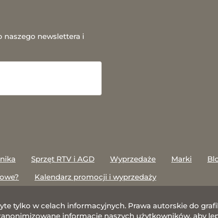
o naszego newslettera i
onika
Sprzęt RTV i AGD
Wyprzedaże
Marki
Bl
towe?
Kalendarz promocji i wyprzedaży
żyte tylko w celach informacyjnych. Prawa autorskie do gr
nonimizowane informacje naszych użytkowników, aby lepie