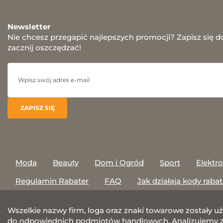
Newsletter
Nie chcesz przegapić najlepszych promocji? Zapisz się d
zacznij oszczędzać!
Moda
Beauty
Dom i Ogród
Sport
Elektr
Regulamin Rabater
FAQ
Jak działają kody raba
Wszelkie nazwy firm, loga oraz znaki towarowe zostały u
do odpowiednich podmiotów handlowych. Analizujemy za