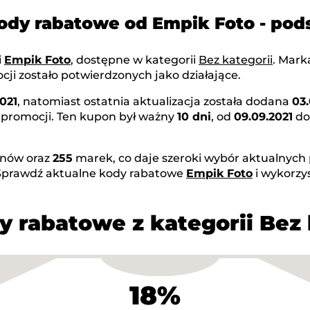
kody rabatowe od Empik Foto - po
i
Empik Foto
, dostępne w kategorii
Bez kategorii
. Mar
ji zostało potwierdzonych jako działające.
021
, natomiast ostatnia aktualizacja została dodana
03
 promocji. Ten kupon był ważny
10 dni
, od
09.09.2021
d
nów oraz
255
marek, co daje szeroki wybór aktualnych 
 Sprawdź aktualne kody rabatowe
Empik Foto
i wykorzy
y rabatowe z kategorii Bez 
18%