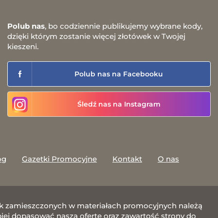
Polub nas
, bo codziennie publikujemy wybrane kody,
dzięki którym zostanie więcej złotówek w Twojej
kieszeni.
Polub nas na Facebooku
Śledź nas na Instagram
og
Gazetki Promocyjne
Kontakt
O nas
afik zamieszczonych w materiałach promocyjnych należą
j dopasować naszą ofertę oraz zawartość strony do