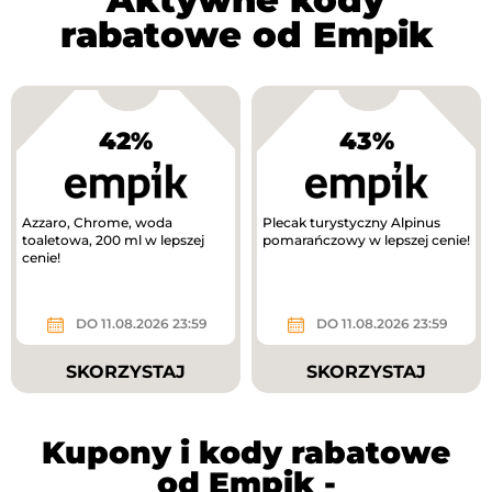
rabatowe od Empik
42%
43%
Azzaro, Chrome, woda
Plecak turystyczny Alpinus
toaletowa, 200 ml w lepszej
pomarańczowy w lepszej cenie!
cenie!
DO 11.08.2026 23:59
DO 11.08.2026 23:59
SKORZYSTAJ
SKORZYSTAJ
Kupony i kody rabatowe
od Empik -