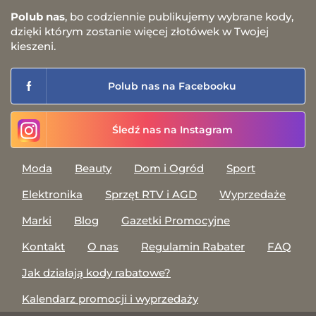
Polub nas
, bo codziennie publikujemy wybrane kody,
dzięki którym zostanie więcej złotówek w Twojej
kieszeni.
Polub nas na Facebooku
Śledź nas na Instagram
Moda
Beauty
Dom i Ogród
Sport
Elektronika
Sprzęt RTV i AGD
Wyprzedaże
Marki
Blog
Gazetki Promocyjne
Kontakt
O nas
Regulamin Rabater
FAQ
Jak działają kody rabatowe?
Kalendarz promocji i wyprzedaży