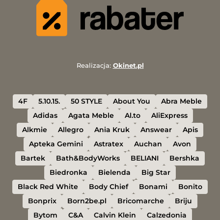
Realizacja:
Okinet.pl
4F
5.10.15.
50 STYLE
About You
Abra Meble
Adidas
Agata Meble
Al.to
AliExpress
Alkmie
Allegro
Ania Kruk
Answear
Apis
Apteka Gemini
Astratex
Auchan
Avon
Bartek
Bath&BodyWorks
BELIANI
Bershka
Biedronka
Bielenda
Big Star
Black Red White
Body Chief
Bonami
Bonito
Bonprix
Born2be.pl
Bricomarche
Briju
Bytom
C&A
Calvin Klein
Calzedonia