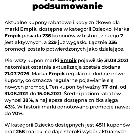
podsumowanie
Aktualne kupony rabatowe i kody zniżkowe dla
marki
Empik
, dostępne w kategorii
Dziecko
. Marka
Empik
posiada
236
kuponów w historii, z czego
7
jest aktywnych, a
229
już wygasło. Łącznie
236
promocji zostało potwierdzonych jako działające.
Pierwszy kupon marki
Empik
pojawił się
31.08.2021
,
natomiast ostatnia aktualizacja została dodana
21.07.2026
. Marka
Empik
regularnie dodaje nowe
kupony, co oznacza regularne pojawianie się
nowych promocji. Ten kupon był ważny
77 dni
, od
31.08.2021
do
15.06.2021
. Średni poziom rabatów
wynosi
38%
, a najlepsza dostępna zniżka sięga
43%
. W historii marki odnotowano promocje nawet
do
70%
.
W kategorii
Dziecko
dostępnych jest
4511
kuponów
oraz
268
marek, co daje szeroki wybór aktualnych