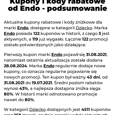
Kupony i kody rabatowe
od Endo - podsumowanie
Aktualne kupony rabatowe i kody zniżkowe dla
marki
Endo
, dostępne w kategorii
Dziecko
. Marka
Endo
posiada
122
kuponów w historii, z czego
3
jest
aktywnych, a
119
już wygasło. Łącznie
122
promocji
zostało potwierdzonych jako działające.
Pierwszy kupon marki
Endo
pojawił się
31.08.2021
,
natomiast ostatnia aktualizacja została dodana
28.08.2024
. Marka
Endo
regularnie dodaje nowe
kupony, co oznacza regularne pojawianie się
nowych promocji. Ten kupon był ważny
43 dni
, od
31.08.2021
do
19.07.2021
. Średni poziom rabatów
wynosi
43%
, a najlepsza dostępna zniżka sięga
80%
. W historii marki odnotowano promocje
nawet do
80%
.
W kategorii
Dziecko
dostępnych jest
4511
kuponów