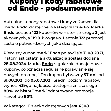
Kupony i kody rabatowe
od Endo - podsumowanie
Aktualne kupony rabatowe i kody zniżkowe dla
marki
Endo
, dostępne w kategorii
Dziecko
. Marka
Endo
posiada
122
kuponów w historii, z czego
3
jest
aktywnych, a
119
już wygasło. Łącznie
122
promocji
zostało potwierdzonych jako działające.
Pierwszy kupon marki
Endo
pojawił się
31.08.2021
,
natomiast ostatnia aktualizacja została dodana
28.08.2024
. Marka
Endo
regularnie dodaje nowe
kupony, co oznacza regularne pojawianie się
nowych promocji. Ten kupon był ważny
57 dni
, od
31.08.2021
do
05.07.2021
. Średni poziom rabatów
wynosi
43%
, a najlepsza dostępna zniżka sięga
80%
. W historii marki odnotowano promocje
nawet do
80%
.
W kategorii
Dziecko
dostępnych jest
4508