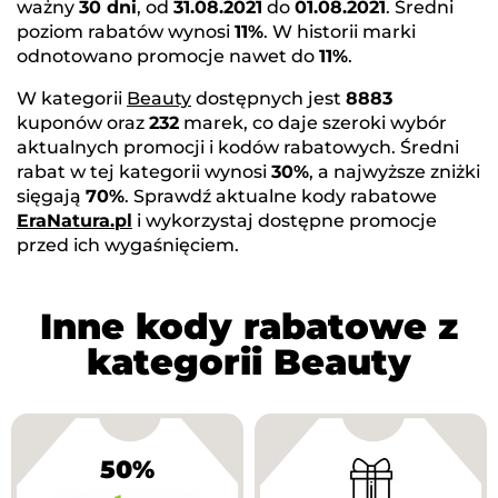
ważny
30 dni
, od
31.08.2021
do
01.08.2021
. Średni
poziom rabatów wynosi
11%
. W historii marki
odnotowano promocje nawet do
11%
.
W kategorii
Beauty
dostępnych jest
8883
kuponów oraz
232
marek, co daje szeroki wybór
aktualnych promocji i kodów rabatowych. Średni
rabat w tej kategorii wynosi
30%
, a najwyższe zniżki
sięgają
70%
. Sprawdź aktualne kody rabatowe
EraNatura.pl
i wykorzystaj dostępne promocje
przed ich wygaśnięciem.
Inne kody rabatowe z
kategorii Beauty
50%