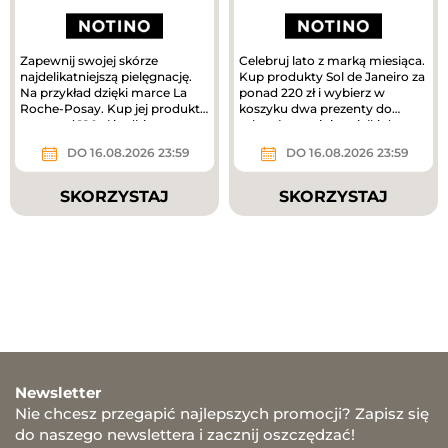
Zapewnij swojej skórze
Celebruj lato z marką miesiąca.
najdelikatniejszą pielęgnację.
Kup produkty Sol de Janeiro za
Na przykład dzięki marce La
ponad 220 zł i wybierz w
Roche-Posay. Kup jej produkty
koszyku dwa prezenty do
za ponad 180 zł i odbierz...
zakupów – mini mgiełki do...
DO 16.08.2026 23:59
DO 16.08.2026 23:59
SKORZYSTAJ
SKORZYSTAJ
Newsletter
Nie chcesz przegapić najlepszych promocji? Zapisz się
do naszego newslettera i zacznij oszczędzać!