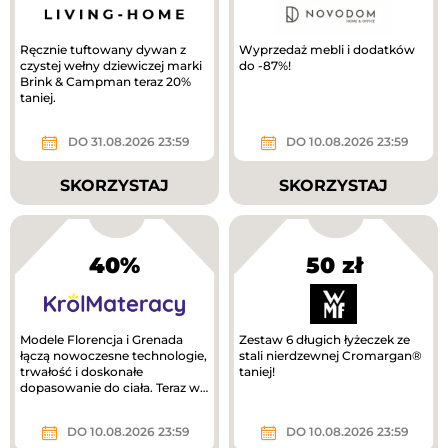
Ręcznie tuftowany dywan z
Wyprzedaż mebli i dodatków
czystej wełny dziewiczej marki
do -87%!
Brink & Campman teraz 20%
taniej.
DO 31.08.2026 23:59
DO 10.08.2026 23:59
SKORZYSTAJ
SKORZYSTAJ
40%
50 zł
Modele Florencja i Grenada
Zestaw 6 długich łyżeczek ze
łączą nowoczesne technologie,
stali nierdzewnej Cromargan®
trwałość i doskonałe
taniej!
dopasowanie do ciała. Teraz w
lepszej cenie!
DO 10.08.2026 23:59
DO 10.08.2026 23:59