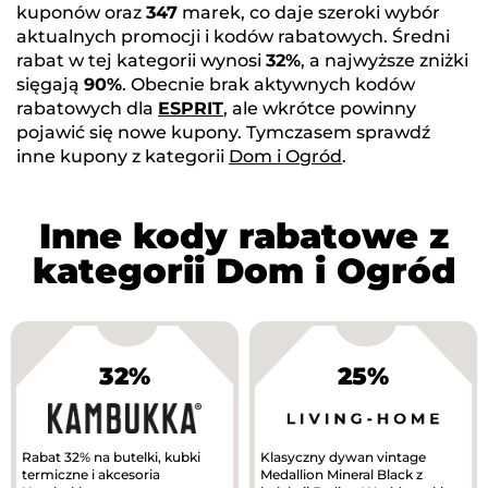
kuponów oraz
347
marek, co daje szeroki wybór
aktualnych promocji i kodów rabatowych. Średni
rabat w tej kategorii wynosi
32%
, a najwyższe zniżki
sięgają
90%
. Obecnie brak aktywnych kodów
rabatowych dla
ESPRIT
, ale wkrótce powinny
pojawić się nowe kupony. Tymczasem sprawdź
inne kupony z kategorii
Dom i Ogród
.
Inne kody rabatowe z
kategorii Dom i Ogród
32%
25%
Rabat 32% na butelki, kubki
Klasyczny dywan vintage
termiczne i akcesoria
Medallion Mineral Black z