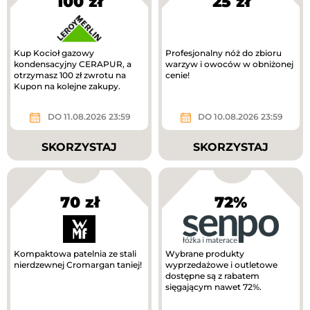
100 zł
25 zł
Kup Kocioł gazowy
Profesjonalny nóż do zbioru
kondensacyjny CERAPUR, a
warzyw i owoców w obniżonej
otrzymasz 100 zł zwrotu na
cenie!
Kupon na kolejne zakupy.
DO 11.08.2026 23:59
DO 10.08.2026 23:59
SKORZYSTAJ
SKORZYSTAJ
70 zł
72%
Kompaktowa patelnia ze stali
Wybrane produkty
nierdzewnej Cromargan taniej!
wyprzedażowe i outletowe
dostępne są z rabatem
sięgającym nawet 72%.