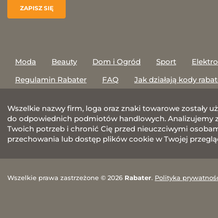
Moda
Beauty
Dom i Ogród
Sport
Elektr
Regulamin Rabater
FAQ
Jak działają kody raba
Wszelkie nazwy firm, loga oraz znaki towarowe zostały u
do odpowiednich podmiotów handlowych. Analizujemy za
Twoich potrzeb i chronić Cię przed nieuczciwymi osobami.
przechowania lub dostęp plików cookie w Twojej przeglą
Wszelkie prawa zastrzeżone © 2026
Rabater
.
Polityka prywatnoś