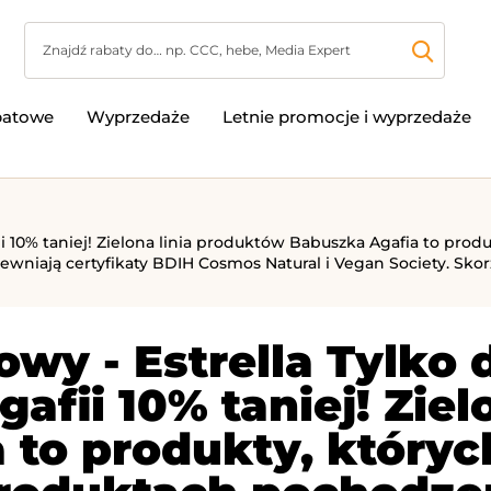
batowe
Wyprzedaże
Letnie promocje i wyprzedaże
afii 10% taniej! Zielona linia produktów Babuszka Agafia to pro
wniają certyfikaty BDIH Cosmos Natural i Vegan Society. Skorz
wy - Estrella Tylko d
gafii 10% taniej! Zie
 to produkty, któryc