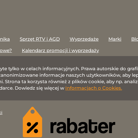
onika
Sprzęt RTV i AGD
Wyprzedaże
Marki
Bl
towe?
Kalendarz promocji i wyprzedaży
żyte tylko w celach informacyjnych. Prawa autorskie do gr
nonimizowane informacje naszych użytkowników, aby lepie
 Strona ta korzysta również z plików cookie, aby np. anali
darce. Dowiedz się więcej w
Informacjach o Cookies.
ci