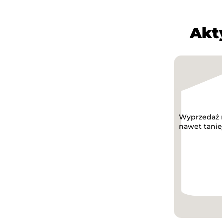
Akt
Wyprzedaż na
nawet taniej