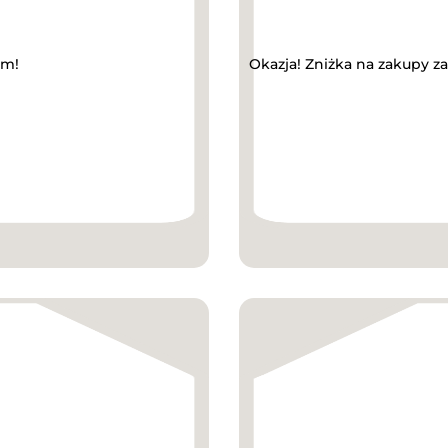
ym!
Okazja! Zniżka na zakupy z