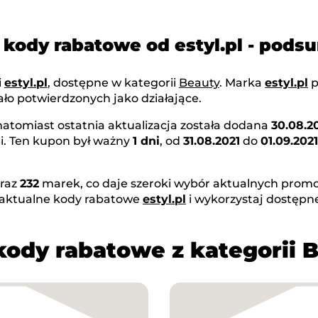
 kody rabatowe od estyl.pl - pod
i
estyl.pl
, dostępne w kategorii
Beauty
. Marka
estyl.pl
p
ło potwierdzonych jako działające.
 natomiast ostatnia aktualizacja została dodana
30.08.2
i. Ten kupon był ważny
1 dni
, od
31.08.2021
do
01.09.2021
raz
232
marek, co daje szeroki wybór aktualnych promoc
 aktualne kody rabatowe
estyl.pl
i wykorzystaj dostępn
kody rabatowe z kategorii 