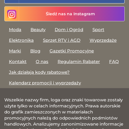
Śledź nas na Instagram
Moda
Beauty
Dom i Ogród
Sport
Elektronika
Sprzęt RTV i AGD
Wyprzedaże
Marki
Blog
Gazetki Promocyjne
Kontakt
O nas
Regulamin Rabater
FAQ
Jak działają kody rabatowe?
Kalendarz promocji i wyprzedaży
Wszelkie nazwy firm, loga oraz znaki towarowe zostały
użyte tylko w celach informacyjnych. Prawa autorskie
do grafik zamieszczonych w materiałach
promocyjnych należą do odpowiednich podmiotów
handlowych. Analizujemy zanonimizowane informacje