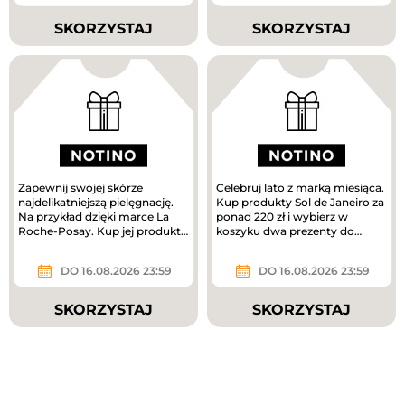
SKORZYSTAJ
SKORZYSTAJ
Zapewnij swojej skórze
Celebruj lato z marką miesiąca.
najdelikatniejszą pielęgnację.
Kup produkty Sol de Janeiro za
Na przykład dzięki marce La
ponad 220 zł i wybierz w
Roche-Posay. Kup jej produkty
koszyku dwa prezenty do
za ponad 180 zł i odbierz...
zakupów – mini mgiełki do...
DO 16.08.2026 23:59
DO 16.08.2026 23:59
SKORZYSTAJ
SKORZYSTAJ