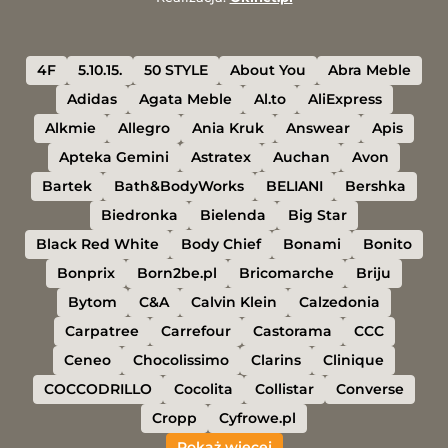
4F
5.10.15.
50 STYLE
About You
Abra Meble
Adidas
Agata Meble
Al.to
AliExpress
Alkmie
Allegro
Ania Kruk
Answear
Apis
Apteka Gemini
Astratex
Auchan
Avon
Bartek
Bath&BodyWorks
BELIANI
Bershka
Biedronka
Bielenda
Big Star
Black Red White
Body Chief
Bonami
Bonito
Bonprix
Born2be.pl
Bricomarche
Briju
Bytom
C&A
Calvin Klein
Calzedonia
Carpatree
Carrefour
Castorama
CCC
Ceneo
Chocolissimo
Clarins
Clinique
COCCODRILLO
Cocolita
Collistar
Converse
Cropp
Cyfrowe.pl
Pokaż więcej