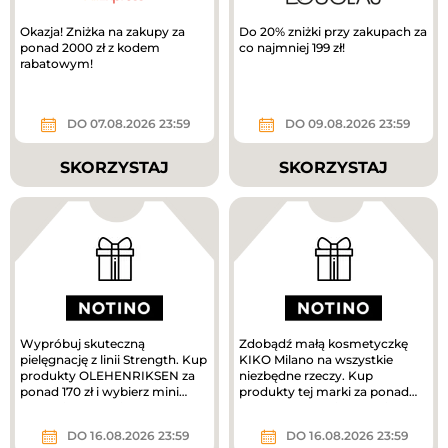
Okazja! Zniżka na zakupy za
Do 20% zniżki przy zakupach za
ponad 2000 zł z kodem
co najmniej 199 zł!
rabatowym!
DO 07.08.2026 23:59
DO 09.08.2026 23:59
SKORZYSTAJ
SKORZYSTAJ
Wypróbuj skuteczną
Zdobądź małą kosmetyczkę
pielęgnację z linii Strength. Kup
KIKO Milano na wszystkie
produkty OLEHENRIKSEN za
niezbędne rzeczy. Kup
ponad 170 zł i wybierz mini
produkty tej marki za ponad
krem pielęgnacyjny w
160 zł, a prezent jest Twój.
prezencie....
DO 16.08.2026 23:59
DO 16.08.2026 23:59