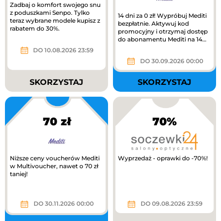
Zadbaj o komfort swojego snu
z poduszkami Senpo. Tylko
14 dni za 0 zł! Wypróbuj Mediti
teraz wybrane modele kupisz z
bezpłatnie. Aktywuj kod
rabatem do 30%.
promocyjny i otrzymaj dostęp
do abonamentu Mediti na 14
dni.
DO 10.08.2026 23:59
DO 30.09.2026 00:00
SKORZYSTAJ
SKORZYSTAJ
70 zł
70%
Niższe ceny voucherów Mediti
Wyprzedaż - oprawki do -70%!
w Multivoucher, nawet o 70 zł
taniej!
DO 30.11.2026 00:00
DO 09.08.2026 23:59