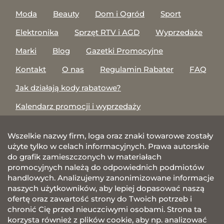
Moda
Beauty
Dom i Ogród
Sport
Elektronika
Sprzęt RTV i AGD
Wyprzedaże
Marki
Blog
Gazetki Promocyjne
Kontakt
O nas
Regulamin Rabater
FAQ
Jak działają kody rabatowe?
Kalendarz promocji i wyprzedaży
Wszelkie nazwy firm, loga oraz znaki towarowe zostały
użyte tylko w celach informacyjnych. Prawa autorskie
do grafik zamieszczonych w materiałach
promocyjnych należą do odpowiednich podmiotów
handlowych. Analizujemy zanonimizowane informacje
naszych użytkowników, aby lepiej dopasować naszą
ofertę oraz zawartość strony do Twoich potrzeb i
chronić Cię przed nieuczciwymi osobami. Strona ta
korzysta również z plików cookie, aby np. analizować