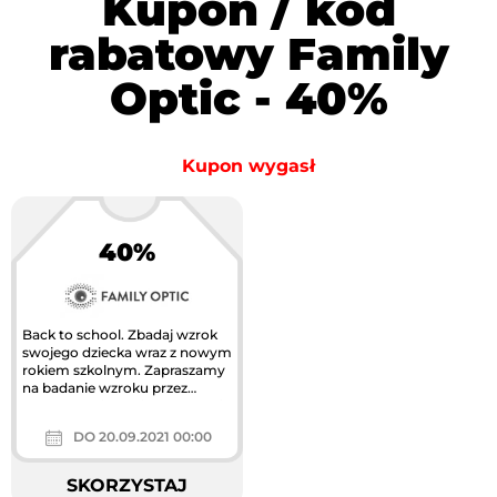
Kupon / kod
rabatowy Family
Optic - 40%
Kupon wygasł
40%
Największa akcja
rabatowa w Polsce
Back to school. Zbadaj wzrok
swojego dziecka wraz z nowym
rokiem szkolnym. Zapraszamy
na badanie wzroku przez
lekarzy okulistów i skorzystania
z...
DO 20.09.2021 00:00
SKORZYSTAJ