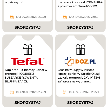
rabatowym!
materace i poduszki TEMPUR®
z pokrowcem SmartCool™,
który pomaga odprowadzać
ciepło i...
DO 07.08.2026 23:59
DO 10.08.2026 23:59
SKORZYSTAJ
SKORZYSTAJ
Kup produkt biorący udział w
Czas na zakupy w jeszcze
promocji i ODBIERZ
lepszej cenie! W Strefie Okazji
SUSZARKĘ ROWENTA
czekają promocje 2+1, 1+1 i 3+1
BLUMIA ZA 1 ZŁ.
za 1 grosz na wybrane
produkty. To świetny moment,
by...
DO 30.09.2026 23:59
DO 07.08.2026 23:59
SKORZYSTAJ
SKORZYSTAJ