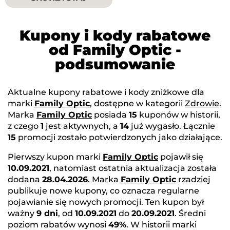
Kupony i kody rabatowe
od Family Optic -
podsumowanie
Aktualne kupony rabatowe i kody zniżkowe dla
marki
Family Optic
, dostępne w kategorii
Zdrowie
.
Marka
Family Optic
posiada
15
kuponów w historii,
z czego
1
jest aktywnych, a
14
już wygasło. Łącznie
15
promocji zostało potwierdzonych jako działające.
Pierwszy kupon marki
Family Optic
pojawił się
10.09.2021
, natomiast ostatnia aktualizacja została
dodana
28.04.2026
. Marka
Family Optic
rzadziej
publikuje nowe kupony, co oznacza regularne
pojawianie się nowych promocji. Ten kupon był
ważny
9 dni
, od
10.09.2021
do
20.09.2021
. Średni
poziom rabatów wynosi
49%
. W historii marki