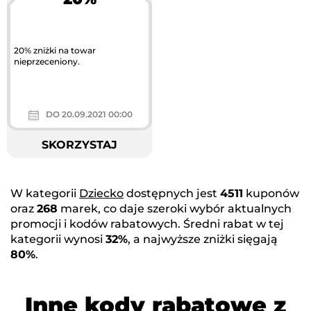
Największa akcja
rabatowa w Polsce
20% zniżki na towar
nieprzeceniony.
DO 20.09.2021 00:00
SKORZYSTAJ
W kategorii
Dziecko
dostępnych jest
4511
kuponów
oraz
268
marek, co daje szeroki wybór aktualnych
promocji i kodów rabatowych. Średni rabat w tej
kategorii wynosi
32%
, a najwyższe zniżki sięgają
80%
.
Inne kody rabatowe z