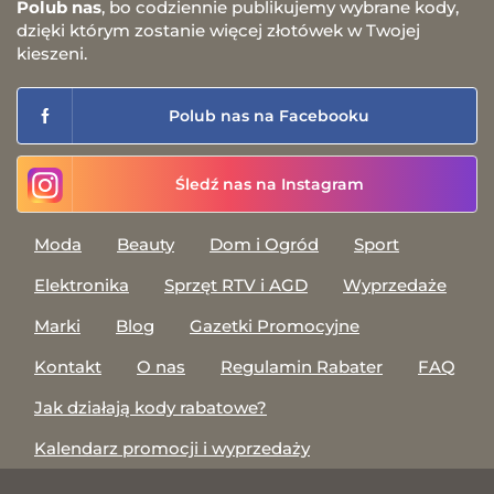
Polub nas
, bo codziennie publikujemy wybrane kody,
dzięki którym zostanie więcej złotówek w Twojej
kieszeni.
Polub nas na Facebooku
Śledź nas na Instagram
Moda
Beauty
Dom i Ogród
Sport
Elektronika
Sprzęt RTV i AGD
Wyprzedaże
Marki
Blog
Gazetki Promocyjne
Kontakt
O nas
Regulamin Rabater
FAQ
Jak działają kody rabatowe?
Kalendarz promocji i wyprzedaży