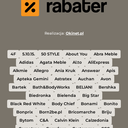
Realizacja:
Okinet.pl
4F
5.10.15.
50 STYLE
About You
Abra Meble
Adidas
Agata Meble
Al.to
AliExpress
Alkmie
Allegro
Ania Kruk
Answear
Apis
Apteka Gemini
Astratex
Auchan
Avon
Bartek
Bath&BodyWorks
BELIANI
Bershka
Biedronka
Bielenda
Big Star
Black Red White
Body Chief
Bonami
Bonito
Bonprix
Born2be.pl
Bricomarche
Briju
Bytom
C&A
Calvin Klein
Calzedonia