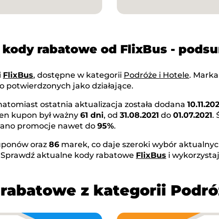
 kody rabatowe od FlixBus - pod
i
FlixBus
, dostępne w kategorii
Podróże i Hotele
. Mark
o potwierdzonych jako działające.
 natomiast ostatnia aktualizacja została dodana
10.11.202
Ten kupon był ważny
61 dni
, od
31.08.2021
do
01.07.2021
.
owano promocje nawet do
95%
.
ponów oraz
86
marek, co daje szeroki wybór aktualnyc
. Sprawdź aktualne kody rabatowe
FlixBus
i wykorzysta
rabatowe z kategorii Podró