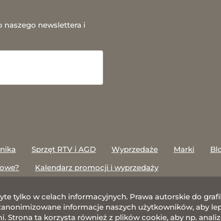
o naszego newslettera i
onika
Sprzęt RTV i AGD
Wyprzedaże
Marki
Bl
towe?
Kalendarz promocji i wyprzedaży
żyte tylko w celach informacyjnych. Prawa autorskie do gr
nonimizowane informacje naszych użytkowników, aby lepie
 Strona ta korzysta również z plików cookie, aby np. anali