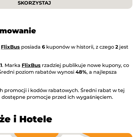
SKORZYSTAJ
sumowanie
a
FlixBus
posiada
6
kuponów w historii, z czego
2
jest
1
. Marka
FlixBus
rzadziej publikuje nowe kupony, co
 Średni poziom rabatów wynosi
48%
, a najlepsza
h promocji i kodów rabatowych. Średni rabat w tej
j dostępne promocje przed ich wygaśnięciem.
że i Hotele