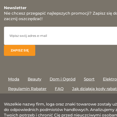
Newsletter
Nie chcesz przegapić najlepszych promocji? Zapisz się d
zacznij oszczędzać!
Moda
Beauty
Dom i Ogród
Sport
Elektr
Regulamin Rabater
FAQ
Jak działają kody raba
Wszelkie nazwy firm, loga oraz znaki towarowe zostały u
do odpowiednich podmiotów handlowych. Analizujemy za
Twoich potrzeb i chronić Cię przed nieuczciwymi osobami.