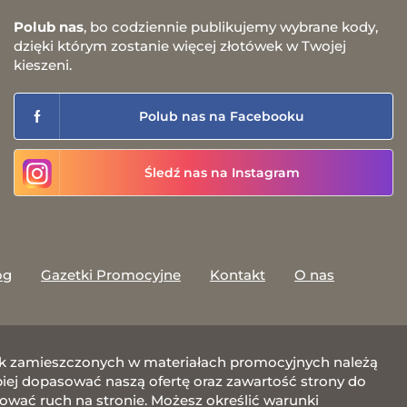
Polub nas
, bo codziennie publikujemy wybrane kody,
dzięki którym zostanie więcej złotówek w Twojej
kieszeni.
Polub nas na Facebooku
Śledź nas na Instagram
og
Gazetki Promocyjne
Kontakt
O nas
afik zamieszczonych w materiałach promocyjnych należą
j dopasować naszą ofertę oraz zawartość strony do
zować ruch na stronie. Możesz określić warunki