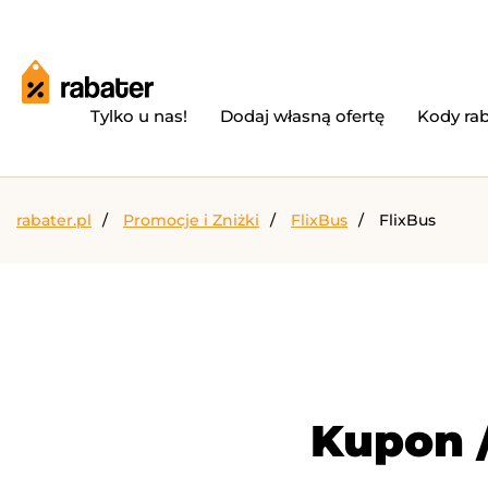
Tylko u nas!
Dodaj własną ofertę
Kody ra
rabater.pl
Promocje i Zniżki
FlixBus
FlixBus
Kupon /