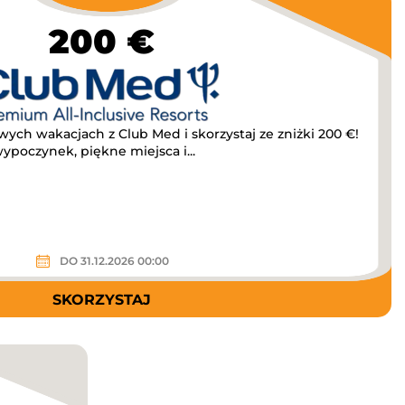
200 €
ych wakacjach z Club Med i skorzystaj ze zniżki 200 €!
Czeka na Ciebie beztroski wypoczynek, piękne miejsca i...
DO 31.12.2026 00:00
SKORZYSTAJ