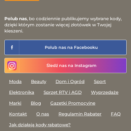
Polub nas
, bo codziennie publikujemy wybrane kody,
dzięki którym zostanie więcej złotówek w Twojej
kieszeni.
Polub nas na Facebooku
Śledź nas na Instagram
Moda
Beauty
Dom i Ogród
Sport
Elektronika
Sprzęt RTV i AGD
Wyprzedaże
Marki
Blog
Gazetki Promocyjne
Kontakt
O nas
Regulamin Rabater
FAQ
Jak działają kody rabatowe?