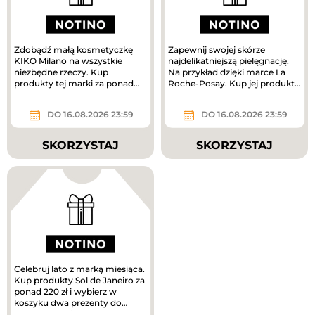
Zdobądź małą kosmetyczkę
Zapewnij swojej skórze
KIKO Milano na wszystkie
najdelikatniejszą pielęgnację.
niezbędne rzeczy. Kup
Na przykład dzięki marce La
produkty tej marki za ponad
Roche-Posay. Kup jej produkty
160 zł, a prezent jest Twój.
za ponad 180 zł i odbierz...
DO 16.08.2026 23:59
DO 16.08.2026 23:59
SKORZYSTAJ
SKORZYSTAJ
Celebruj lato z marką miesiąca.
Kup produkty Sol de Janeiro za
ponad 220 zł i wybierz w
koszyku dwa prezenty do
zakupów – mini mgiełki do...