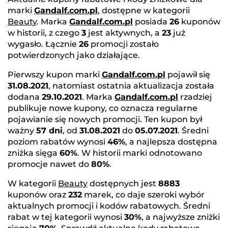
marki
Gandalf.com.pl
, dostępne w kategorii
Beauty
. Marka
Gandalf.com.pl
posiada
26
kuponów
w historii, z czego
3
jest aktywnych, a
23
już
wygasło. Łącznie
26
promocji zostało
potwierdzonych jako działające.
Pierwszy kupon marki
Gandalf.com.pl
pojawił się
31.08.2021
, natomiast ostatnia aktualizacja została
dodana
29.10.2021
. Marka
Gandalf.com.pl
rzadziej
publikuje nowe kupony, co oznacza regularne
pojawianie się nowych promocji. Ten kupon był
ważny
57 dni
, od
31.08.2021
do
05.07.2021
. Średni
poziom rabatów wynosi
46%
, a najlepsza dostępna
zniżka sięga
60%
. W historii marki odnotowano
promocje nawet do
80%
.
W kategorii
Beauty
dostępnych jest
8883
kuponów oraz
232
marek, co daje szeroki wybór
aktualnych promocji i kodów rabatowych. Średni
rabat w tej kategorii wynosi
30%
, a najwyższe zniżki