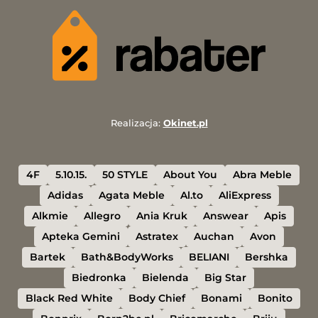
Realizacja:
Okinet.pl
4F
5.10.15.
50 STYLE
About You
Abra Meble
Adidas
Agata Meble
Al.to
AliExpress
Alkmie
Allegro
Ania Kruk
Answear
Apis
Apteka Gemini
Astratex
Auchan
Avon
Bartek
Bath&BodyWorks
BELIANI
Bershka
Biedronka
Bielenda
Big Star
Black Red White
Body Chief
Bonami
Bonito