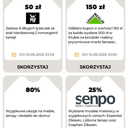
50 zł
150 zł
Zestaw 6 długich łyżeczek ze
Odbierz kupon o wartości 150 zł
stali nierdzewnej Cromargan®
za każde wydane 500 zł w
taniej!
Klubie na brodziki i kabiny
prysznicowe marki Sensea!
Zwrot na kupon.
DO 10.08.2026 23:59
DO 15.08.2026 23:59
SKORZYSTAJ
SKORZYSTAJ
80%
25%
Wyjątkowe okazje na meble,
Wybrane modele materacy w
lampy i dodatki do domu!
wyjątkowych cenach: Essential
Zikssen, Lizbona Senpo oraz
Graphen Zikssen.