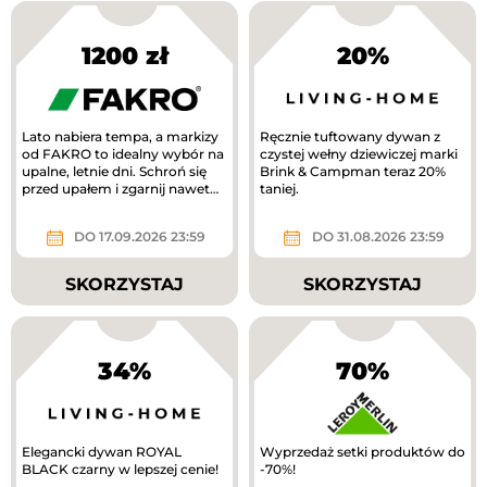
1200 zł
20%
Lato nabiera tempa, a markizy
Ręcznie tuftowany dywan z
od FAKRO to idealny wybór na
czystej wełny dziewiczej marki
upalne, letnie dni. Schroń się
Brink & Campman teraz 20%
przed upałem i zgarnij nawet
taniej.
1200 zł!
DO 17.09.2026 23:59
DO 31.08.2026 23:59
SKORZYSTAJ
SKORZYSTAJ
34%
70%
Elegancki dywan ROYAL
Wyprzedaż setki produktów do
BLACK czarny w lepszej cenie!
-70%!