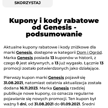
SKORZYSTAJ
Kupony i kody rabatowe
od Genesis -
podsumowanie
Aktualne kupony rabatowe i kody zniżkowe dla
marki
Genesis
, dostępne w kategorii
Dom i Ogród
.
Marka
Genesis
posiada
13
kuponów w historii, z
czego
0
jest aktywnych, a
13
już wygasło. Łącznie
13
promocji zostało potwierdzonych jako działające.
Pierwszy kupon marki
Genesis
pojawił się
31.08.2021
, natomiast ostatnia aktualizacja została
dodana
16.11.2023
. Marka
Genesis
rzadziej
publikuje nowe kupony, co oznacza regularne
pojawianie się nowych promocji. Ten kupon był
ważny
1 dni
, od
31.08.2021
do
01.09.2021
. Średni