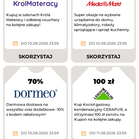
Kupuj w salonach Króla
Super okazje na wybrane
Materacy i odbieraj vouchery
urządzenia do domu,
na kolejne zakupy!
klimatyzatory, roboty
sprzątające i sprzęt kuchenny.
DO 10.08.2026 23:59
DO 10.08.2026 23:59
SKORZYSTAJ
SKORZYSTAJ
70%
100 zł
Darmowa dostawa na
Kup Kocioł gazowy
wszystko oraz dodatkowe -10%
kondensacyjny CERAPUR, a
z kodem rabatowym!
otrzymasz 100 zł zwrotu na
Kupon na kolejne zakupy.
DO 10.08.2026 23:59
DO 11.08.2026 23:59