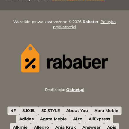
Wszelkie prawa zastrzeżone © 2026
Rabater
.
Polityka
prywatności
Realizacja:
Okinet.pl
4F
5.10.15.
50 STYLE
About You
Abra Meble
Adidas
Agata Meble
Al.to
AliExpress
Alkmie
Allegro
Ania Kruk
Answear
Apis