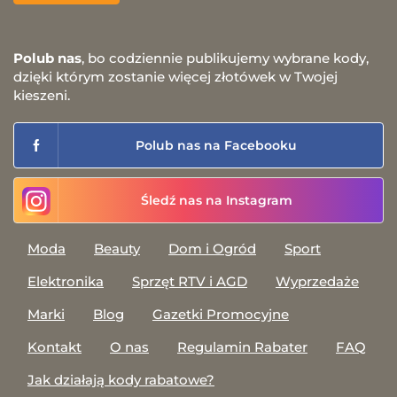
Polub nas
, bo codziennie publikujemy wybrane kody,
dzięki którym zostanie więcej złotówek w Twojej
kieszeni.
Polub nas na Facebooku
Śledź nas na Instagram
Moda
Beauty
Dom i Ogród
Sport
Elektronika
Sprzęt RTV i AGD
Wyprzedaże
Marki
Blog
Gazetki Promocyjne
Kontakt
O nas
Regulamin Rabater
FAQ
Jak działają kody rabatowe?