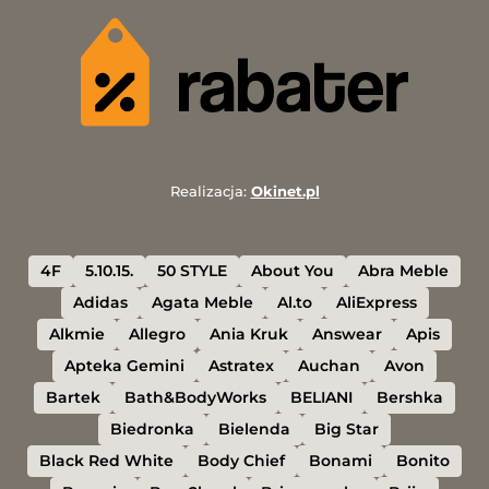
Realizacja:
Okinet.pl
4F
5.10.15.
50 STYLE
About You
Abra Meble
Adidas
Agata Meble
Al.to
AliExpress
Alkmie
Allegro
Ania Kruk
Answear
Apis
Apteka Gemini
Astratex
Auchan
Avon
Bartek
Bath&BodyWorks
BELIANI
Bershka
Biedronka
Bielenda
Big Star
Black Red White
Body Chief
Bonami
Bonito