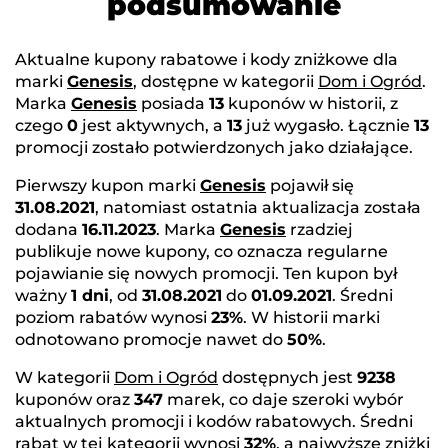
podsumowanie
Aktualne kupony rabatowe i kody zniżkowe dla
marki
Genesis
, dostępne w kategorii
Dom i Ogród
.
Marka
Genesis
posiada
13
kuponów w historii, z
czego
0
jest aktywnych, a
13
już wygasło. Łącznie
13
promocji zostało potwierdzonych jako działające.
Pierwszy kupon marki
Genesis
pojawił się
31.08.2021
, natomiast ostatnia aktualizacja została
dodana
16.11.2023
. Marka
Genesis
rzadziej
publikuje nowe kupony, co oznacza regularne
pojawianie się nowych promocji. Ten kupon był
ważny
1 dni
, od
31.08.2021
do
01.09.2021
. Średni
poziom rabatów wynosi
23%
. W historii marki
odnotowano promocje nawet do
50%
.
W kategorii
Dom i Ogród
dostępnych jest
9238
kuponów oraz
347
marek, co daje szeroki wybór
aktualnych promocji i kodów rabatowych. Średni
rabat w tej kategorii wynosi
32%
, a najwyższe zniżki