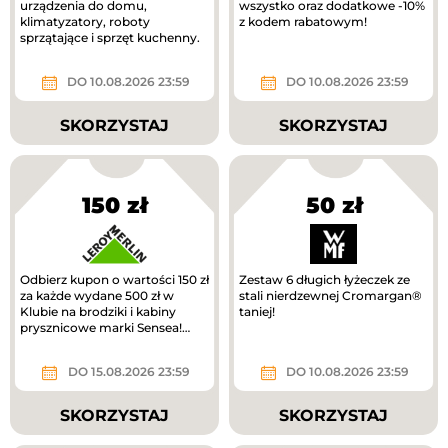
urządzenia do domu,
wszystko oraz dodatkowe -10%
klimatyzatory, roboty
z kodem rabatowym!
sprzątające i sprzęt kuchenny.
DO 10.08.2026 23:59
DO 10.08.2026 23:59
SKORZYSTAJ
SKORZYSTAJ
150 zł
50 zł
Odbierz kupon o wartości 150 zł
Zestaw 6 długich łyżeczek ze
za każde wydane 500 zł w
stali nierdzewnej Cromargan®
Klubie na brodziki i kabiny
taniej!
prysznicowe marki Sensea!
Zwrot na kupon.
DO 15.08.2026 23:59
DO 10.08.2026 23:59
SKORZYSTAJ
SKORZYSTAJ