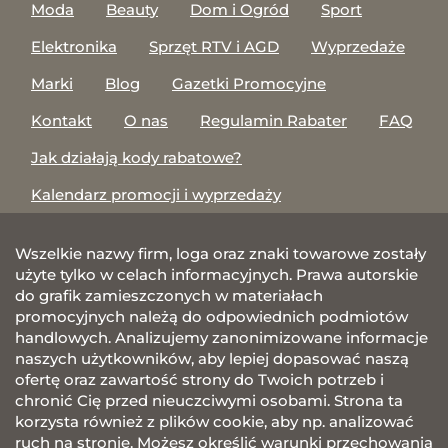
Moda
Beauty
Dom i Ogród
Sport
Elektronika
Sprzęt RTV i AGD
Wyprzedaże
Marki
Blog
Gazetki Promocyjne
Kontakt
O nas
Regulamin Rabater
FAQ
Jak działają kody rabatowe?
Kalendarz promocji i wyprzedaży
Wszelkie nazwy firm, loga oraz znaki towarowe zostały
użyte tylko w celach informacyjnych. Prawa autorskie
do grafik zamieszczonych w materiałach
promocyjnych należą do odpowiednich podmiotów
handlowych. Analizujemy zanonimizowane informacje
naszych użytkowników, aby lepiej dopasować naszą
ofertę oraz zawartość strony do Twoich potrzeb i
chronić Cię przed nieuczciwymi osobami. Strona ta
korzysta również z plików cookie, aby np. analizować
ruch na stronie. Możesz określić warunki przechowania