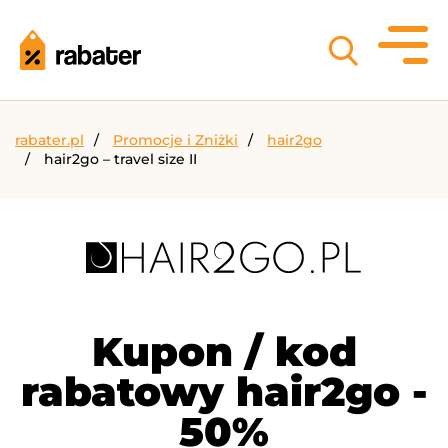
rabater.pl
Promocje i Zniżki
hair2go
hair2go – travel size II
Kupon / kod
rabatowy hair2go -
50%