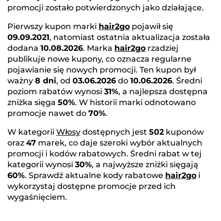
promocji zostało potwierdzonych jako działające.
Pierwszy kupon marki
hair2go
pojawił się
09.09.2021
, natomiast ostatnia aktualizacja została
dodana
10.08.2026
. Marka
hair2go
rzadziej
publikuje nowe kupony, co oznacza regularne
pojawianie się nowych promocji. Ten kupon był
ważny
8 dni
, od
03.06.2026
do
10.06.2026
. Średni
poziom rabatów wynosi
31%
, a najlepsza dostępna
zniżka sięga
50%
. W historii marki odnotowano
promocje nawet do
70%
.
W kategorii
Włosy
dostępnych jest
502
kuponów
oraz
47
marek, co daje szeroki wybór aktualnych
promocji i kodów rabatowych. Średni rabat w tej
kategorii wynosi
30%
, a najwyższe zniżki sięgają
60%
. Sprawdź aktualne kody rabatowe
hair2go
i
wykorzystaj dostępne promocje przed ich
wygaśnięciem.