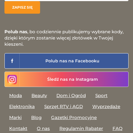
Polub nas
, bo codziennie publikujemy wybrane kody,
dzięki którym zostanie więcej złotówek w Twojej
kieszeni.
Polub nas na Facebooku
Śledź nas na Instagram
Moda
Beauty
Dom i Ogród
Sport
Elektronika
Sprzęt RTV i AGD
Wyprzedaże
Marki
Blog
Gazetki Promocyjne
Kontakt
O nas
Regulamin Rabater
FAQ