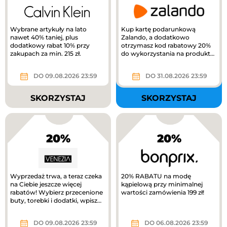
Wybrane artykuły na lato
Kup kartę podarunkową
nawet 40% taniej, plus
Zalando, a dodatkowo
dodatkowy rabat 10% przy
otrzymasz kod rabatowy 20%
zakupach za min. 215 zł.
do wykorzystania na produkty
z kategorii Kids na Zalando.
DO 09.08.2026 23:59
DO 31.08.2026 23:59
SKORZYSTAJ
SKORZYSTAJ
20%
20%
Wyprzedaż trwa, a teraz czeka
20% RABATU na modę
na Ciebie jeszcze więcej
kąpielową przy minimalnej
rabatów! Wybierz przecenione
wartości zamówienia 199 zł!
buty, torebki i dodatki, wpisz
kod RABAT20 i odbierz...
DO 09.08.2026 23:59
DO 06.08.2026 23:59