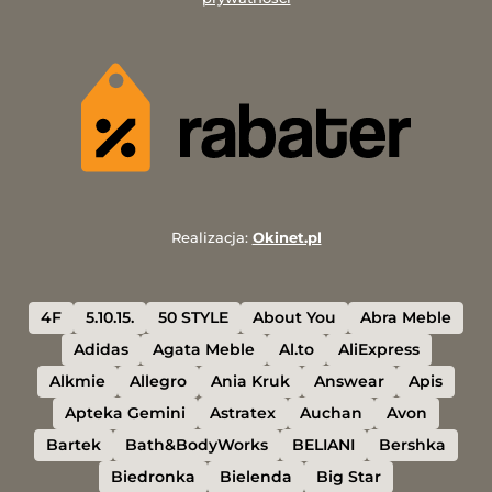
Realizacja:
Okinet.pl
4F
5.10.15.
50 STYLE
About You
Abra Meble
Adidas
Agata Meble
Al.to
AliExpress
Alkmie
Allegro
Ania Kruk
Answear
Apis
Apteka Gemini
Astratex
Auchan
Avon
Bartek
Bath&BodyWorks
BELIANI
Bershka
Biedronka
Bielenda
Big Star