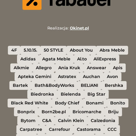
Realizacja:
Okinet.pl
4F
5.10.15.
50 STYLE
About You
Abra Meble
Adidas
Agata Meble
Al.to
AliExpress
Alkmie
Allegro
Ania Kruk
Answear
Apis
Apteka Gemini
Astratex
Auchan
Avon
Bartek
Bath&BodyWorks
BELIANI
Bershka
Biedronka
Bielenda
Big Star
Black Red White
Body Chief
Bonami
Bonito
Bonprix
Born2be.pl
Bricomarche
Briju
Bytom
C&A
Calvin Klein
Calzedonia
Carpatree
Carrefour
Castorama
CCC