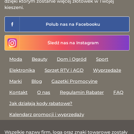
dzięki którym zostanie więcej złotówek w Twojej
kieszeni.
Polub nas na Facebooku
Śledź nas na Instagram
Moda
Beauty
Dom i Ogród
Sport
Elektronika
Sprzęt RTV i AGD
Wyprzedaże
Marki
Blog
Gazetki Promocyjne
Kontakt
O nas
Regulamin Rabater
FAQ
Jak działają kody rabatowe?
Kalendarz promocji i wyprzedaży
Wszelkie nazwy firm, loga oraz znaki towarowe zostały