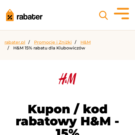
rabater.pl
Promocje i Zniżki
H&M
H&M 15% rabatu dla Klubowiczów
Kupon / kod
rabatowy H&M -
15%