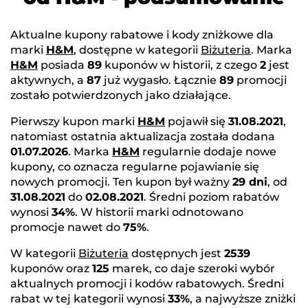
Aktualne kupony rabatowe i kody zniżkowe dla
marki
H&M
, dostępne w kategorii
Biżuteria
. Marka
H&M
posiada
89
kuponów w historii, z czego
2
jest
aktywnych, a
87
już wygasło. Łącznie
89
promocji
zostało potwierdzonych jako działające.
Pierwszy kupon marki
H&M
pojawił się
31.08.2021
,
natomiast ostatnia aktualizacja została dodana
01.07.2026
. Marka
H&M
regularnie dodaje nowe
kupony, co oznacza regularne pojawianie się
nowych promocji. Ten kupon był ważny
29 dni
, od
31.08.2021
do
02.08.2021
. Średni poziom rabatów
wynosi
34%
. W historii marki odnotowano
promocje nawet do
75%
.
W kategorii
Biżuteria
dostępnych jest
2539
kuponów oraz
125
marek, co daje szeroki wybór
aktualnych promocji i kodów rabatowych. Średni
rabat w tej kategorii wynosi
33%
, a najwyższe zniżki