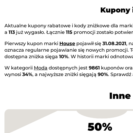
Kupony 
Aktualne kupony rabatowe i kody zniżkowe dla mark
a
113
już wygasło. Łącznie
115
promocji zostało potwier
Pierwszy kupon marki
House
pojawił się
31.08.2021
, 
oznacza regularne pojawianie się nowych promocji. 
dostępna zniżka sięga
10%
. W historii marki odnot
W kategorii
Moda
dostępnych jest
9861
kuponów or
wynosi
34%
, a najwyższe zniżki sięgają
90%
. Sprawdź
Inne
50%