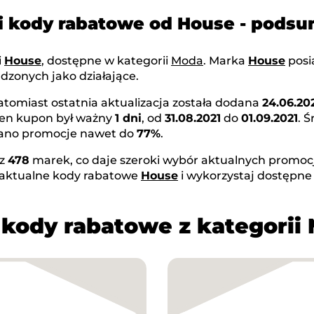
i kody rabatowe od House - pods
i
House
, dostępne w kategorii
Moda
. Marka
House
pos
dzonych jako działające.
natomiast ostatnia aktualizacja została dodana
24.06.20
Ten kupon był ważny
1 dni
, od
31.08.2021
do
01.09.2021
. 
owano promocje nawet do
77%
.
az
478
marek, co daje szeroki wybór aktualnych promocji
 aktualne kody rabatowe
House
i wykorzystaj dostępne
 kody rabatowe z kategorii