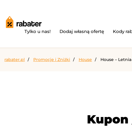
Tylko u nas!
Dodaj własną ofertę
Kody ra
rabater.pl
Promocje i Zniżki
House
House – Letni
Kupon 