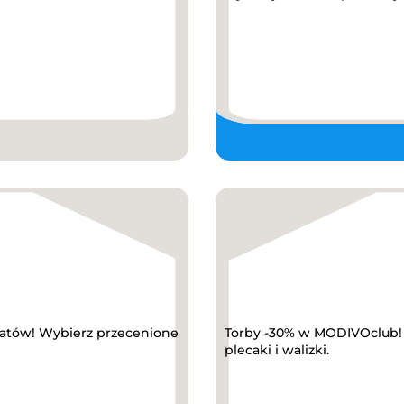
abatów! Wybierz przecenione
Torby -30% w MODIVOclub! K
plecaki i walizki.