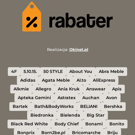
Realizacja:
Okinet.pl
4F
5.10.15.
50 STYLE
About You
Abra Meble
Adidas
Agata Meble
Al.to
AliExpress
Alkmie
Allegro
Ania Kruk
Answear
Apis
Apteka Gemini
Astratex
Auchan
Avon
Bartek
Bath&BodyWorks
BELIANI
Bershka
Biedronka
Bielenda
Big Star
Black Red White
Body Chief
Bonami
Bonito
Bonprix
Born2be.pl
Bricomarche
Briju