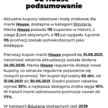
podsumowanie
Aktualne kupony rabatowe i kody zniżkowe dla
marki
House
, dostępne w kategorii
Biżuteria
.
Marka
House
posiada
115
kuponów w historii, z
czego
2
jest aktywnych, a
113
już wygasło. Łącznie
115
promocji zostało potwierdzonych jako
działające.
Pierwszy kupon marki
House
pojawił się
31.08.2021
,
natomiast ostatnia aktualizacja została dodana
24.06.2026
. Marka
House
regularnie dodaje nowe
kupony, co oznacza regularne pojawianie się
nowych promocji. Ten kupon był ważny
62 dni
, od
31.08.2021
do
30.06.2021
. Średni poziom rabatów
wynosi
30%
, a najlepsza dostępna zniżka sięga
10%
.
W historii marki odnotowano promocje nawet do
77%
.
W kategorii
Biżuteria
dostępnych jest
2539