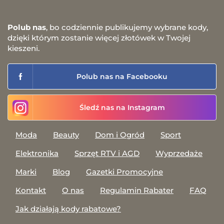
Polub nas
, bo codziennie publikujemy wybrane kody,
dzięki którym zostanie więcej złotówek w Twojej
kieszeni.
Polub nas na Facebooku
Śledź nas na Instagram
Moda
Beauty
Dom i Ogród
Sport
Elektronika
Sprzęt RTV i AGD
Wyprzedaże
Marki
Blog
Gazetki Promocyjne
Kontakt
O nas
Regulamin Rabater
FAQ
Jak działają kody rabatowe?