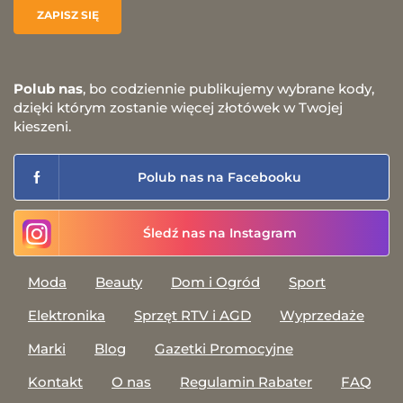
Polub nas
, bo codziennie publikujemy wybrane kody,
dzięki którym zostanie więcej złotówek w Twojej
kieszeni.
Polub nas na Facebooku
Śledź nas na Instagram
Moda
Beauty
Dom i Ogród
Sport
Elektronika
Sprzęt RTV i AGD
Wyprzedaże
Marki
Blog
Gazetki Promocyjne
Kontakt
O nas
Regulamin Rabater
FAQ