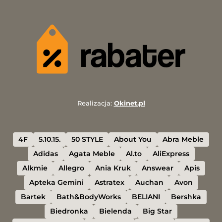
Realizacja:
Okinet.pl
4F
5.10.15.
50 STYLE
About You
Abra Meble
Adidas
Agata Meble
Al.to
AliExpress
Alkmie
Allegro
Ania Kruk
Answear
Apis
Apteka Gemini
Astratex
Auchan
Avon
Bartek
Bath&BodyWorks
BELIANI
Bershka
Biedronka
Bielenda
Big Star