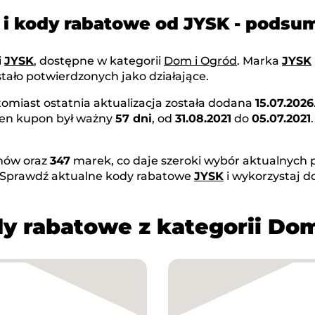
i kody rabatowe od JYSK - pods
i
JYSK
, dostępne w kategorii
Dom i Ogród
. Marka
JYSK
tało potwierdzonych jako działające.
tomiast ostatnia aktualizacja została dodana
15.07.2026
Ten kupon był ważny
57 dni
, od
31.08.2021
do
05.07.2021
ów oraz
347
marek, co daje szeroki wybór aktualnych p
 Sprawdź aktualne kody rabatowe
JYSK
i wykorzystaj 
y rabatowe z kategorii Do