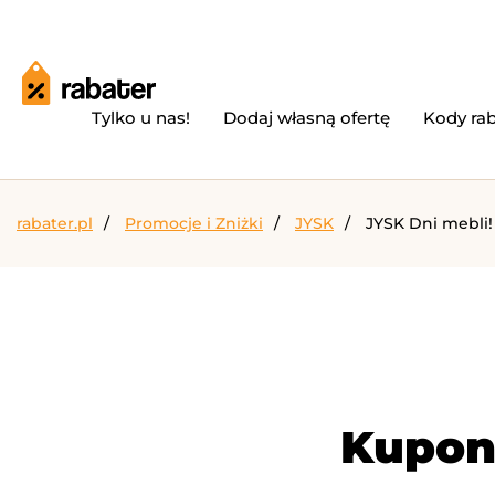
Tylko u nas!
Dodaj własną ofertę
Kody ra
rabater.pl
Promocje i Zniżki
JYSK
JYSK Dni mebli!
Kupon