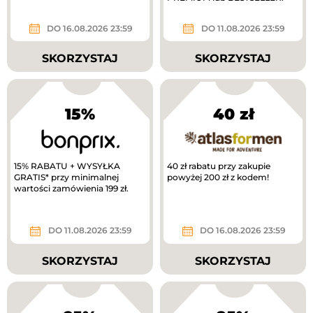
DO 16.08.2026 23:59
DO 11.08.2026 23:59
SKORZYSTAJ
SKORZYSTAJ
15%
40 zł
15% RABATU + WYSYŁKA
40 zł rabatu przy zakupie
GRATIS* przy minimalnej
powyżej 200 zł z kodem!
wartości zamówienia 199 zł.
DO 11.08.2026 23:59
DO 16.08.2026 23:59
SKORZYSTAJ
SKORZYSTAJ