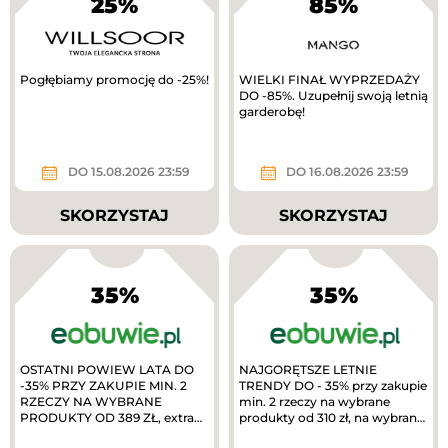
25%
85%
Pogłębiamy promocję do -25%!
WIELKI FINAŁ WYPRZEDAŻY
DO -85%. Uzupełnij swoją letnią
garderobę!
DO 15.08.2026 23:59
DO 16.08.2026 23:59
SKORZYSTAJ
SKORZYSTAJ
35%
35%
OSTATNI POWIEW LATA DO
NAJGORĘTSZE LETNIE
-35% PRZY ZAKUPIE MIN. 2
TRENDY DO - 35% przy zakupie
RZECZY NA WYBRANE
min. 2 rzeczy na wybrane
PRODUKTY OD 389 ZŁ, extra
produkty od 310 zł, na wybrane
10% zwrotu w MODIVOclub
produkty. TYLKO W APLIKACJI