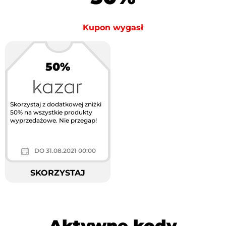
Kupon wygasł
50%
Skorzystaj z dodatkowej zniżki
50% na wszystkie produkty
wyprzedażowe. Nie przegap!
DO 31.08.2021 00:00
SKORZYSTAJ
Aktywne kody