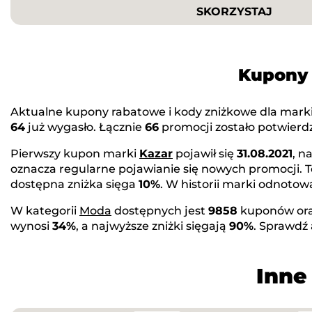
SKORZYSTAJ
Kupony 
Aktualne kupony rabatowe i kody zniżkowe dla mark
64
już wygasło. Łącznie
66
promocji zostało potwierdz
Pierwszy kupon marki
Kazar
pojawił się
31.08.2021
, n
oznacza regularne pojawianie się nowych promocji. 
dostępna zniżka sięga
10%
. W historii marki odnot
W kategorii
Moda
dostępnych jest
9858
kuponów or
wynosi
34%
, a najwyższe zniżki sięgają
90%
. Sprawdź
Inne