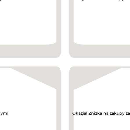
wym!
Okazja! Zniżka na zakupy 