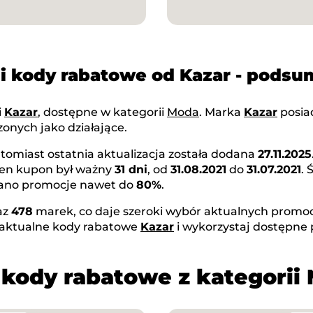
i kody rabatowe od Kazar - pods
i
Kazar
, dostępne w kategorii
Moda
. Marka
Kazar
posi
onych jako działające.
atomiast ostatnia aktualizacja została dodana
27.11.2025
Ten kupon był ważny
31 dni
, od
31.08.2021
do
31.07.2021
.
owano promocje nawet do
80%
.
az
478
marek, co daje szeroki wybór aktualnych promocj
 aktualne kody rabatowe
Kazar
i wykorzystaj dostępne
 kody rabatowe z kategorii