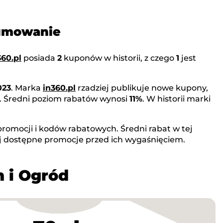
sumowanie
360.pl
posiada
2
kuponów w historii, z czego
1
jest
023
. Marka
in360.pl
rzadziej publikuje nowe kupony,
. Średni poziom rabatów wynosi
11%
. W historii marki
romocji i kodów rabatowych. Średni rabat w tej
j dostępne promocje przed ich wygaśnięciem.
m i Ogród