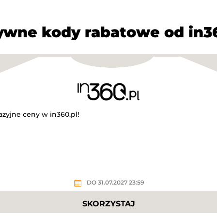
ywne kody rabatowe od in36
zyjne ceny w in360.pl!
DO 31.07.2027 23:59
SKORZYSTAJ