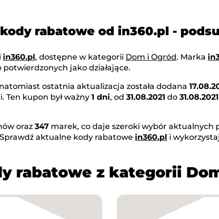
 kody rabatowe od in360.pl - pod
i
in360.pl
, dostępne w kategorii
Dom i Ogród
. Marka
in
 potwierdzonych jako działające.
 natomiast ostatnia aktualizacja została dodana
17.08.2
i. Ten kupon był ważny
1 dni
, od
31.08.2021
do
31.08.2021
ów oraz
347
marek, co daje szeroki wybór aktualnych p
 Sprawdź aktualne kody rabatowe
in360.pl
i wykorzysta
y rabatowe z kategorii Do